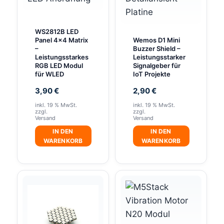
WS2812B LED
Panel 4×4 Matrix
Wemos D1 Mini
–
Buzzer Shield –
Leistungsstarkes
Leistungsstarker
RGB LED Modul
Signalgeber für
für WLED
IoT Projekte
3,90
€
2,90
€
inkl. 19 % MwSt.
inkl. 19 % MwSt.
zzgl.
zzgl.
Versand
Versand
IN DEN
IN DEN
WARENKORB
WARENKORB