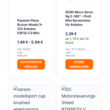
SG90 Micro Servo
9g 0-180° – Profi
Passiver Piezo
Mini Servomotor
Buzzer Modul 3–
für Arduino
12V Arduino
ESP32 C3 Mini
2,29
€
ab
1,79
€
bei 10
1,49
€
-
5,99
€
Stück
inkl. MwSt.
inkl. 19 % MwSt.
zzgl.
zzgl.
Versand
Versand
AUSFÜHRUNG
IN DEN
WÄHLEN
WARENKORB
Dieses
Produkt
weist
mehrere
Varianten
auf.