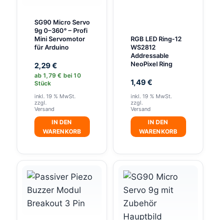
SG90 Micro Servo
9g 0–360° – Profi
Mini Servomotor
RGB LED Ring-12
für Arduino
WS2812
Addressable
NeoPixel Ring
2,29
€
ab
1,79
€
bei 10
1,49
€
Stück
inkl. 19 % MwSt.
inkl. 19 % MwSt.
zzgl.
zzgl.
Versand
Versand
IN DEN
IN DEN
WARENKORB
WARENKORB