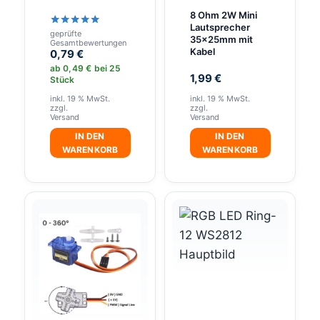
8 Ohm 2W Mini
Lautsprecher
geprüfte
Bewertet
35x25mm mit
Gesamtbewertungen
mit
Kabel
0,79
€
5.00
von 5
ab
0,49
€
bei 25
1,99
€
Stück
inkl. 19 % MwSt.
inkl. 19 % MwSt.
zzgl.
zzgl.
Versand
Versand
IN DEN
IN DEN
WARENKORB
WARENKORB