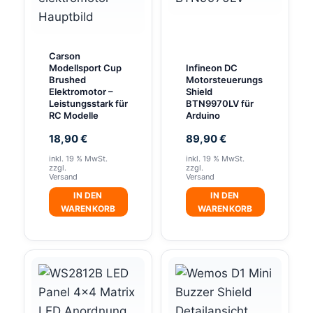
Die
Optionen
können
Carson
auf
Modellsport Cup
Infineon DC
Brushed
Motorsteuerungs
der
Elektromotor –
Shield
Produktseite
Leistungsstark für
BTN9970LV für
RC Modelle
Arduino
gewählt
werden
18,90
€
89,90
€
inkl. 19 % MwSt.
inkl. 19 % MwSt.
zzgl.
zzgl.
Versand
Versand
IN DEN
IN DEN
WARENKORB
WARENKORB