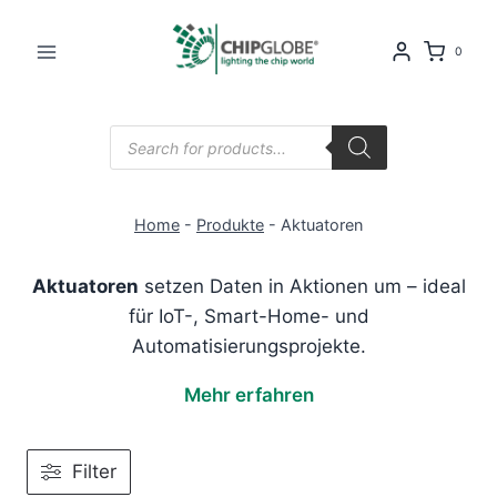
Zum
Inhalt
0
springen
Products
search
Home
-
Produkte
-
Aktuatoren
Aktuatoren
setzen Daten in Aktionen um – ideal
für IoT-, Smart-Home- und
Automatisierungsprojekte.
Mehr erfahren
Filter