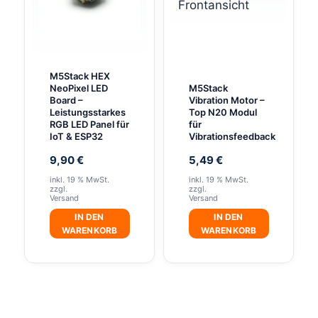
M5Stack HEX
NeoPixel LED
M5Stack
Board –
Vibration Motor –
Leistungsstarkes
Top N20 Modul
RGB LED Panel für
für
IoT & ESP32
Vibrationsfeedback
9,90
€
5,49
€
inkl. 19 % MwSt.
inkl. 19 % MwSt.
zzgl.
zzgl.
Versand
Versand
IN DEN
IN DEN
WARENKORB
WARENKORB