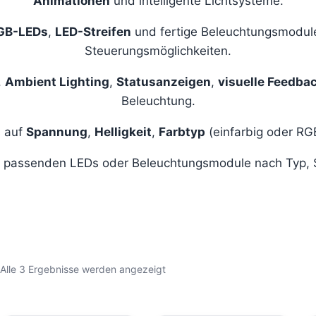
Animationen
und intelligente Lichtsysteme.
GB-LEDs
,
LED-Streifen
und fertige Beleuchtungsmodul
Steuerungsmöglichkeiten.
,
Ambient Lighting
,
Statusanzeigen
,
visuelle Feedb
Beleuchtung.
s auf
Spannung
,
Helligkeit
,
Farbtyp
(einfarbig oder RG
 die passenden LEDs oder Beleuchtungsmodule nach Ty
Nach
Alle 3 Ergebnisse werden angezeigt
Beliebtheit
sortiert