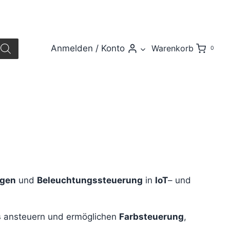
Anmelden / Konto
Warenkorb
0
igen
und
Beleuchtungssteuerung
in
IoT
– und
s
ansteuern und ermöglichen
Farbsteuerung
,