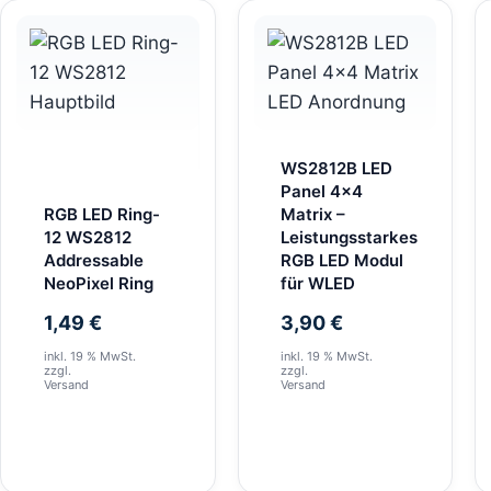
WS2812B LED
Panel 4×4
RGB LED Ring-
Matrix –
12 WS2812
Leistungsstarkes
Addressable
RGB LED Modul
NeoPixel Ring
für WLED
1,49
€
3,90
€
inkl. 19 % MwSt.
inkl. 19 % MwSt.
zzgl.
zzgl.
Versand
Versand