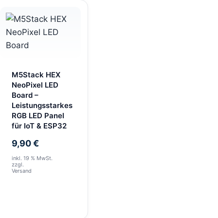
M5Stack HEX
NeoPixel LED
Board –
Leistungsstarkes
RGB LED Panel
für IoT & ESP32
9,90
€
inkl. 19 % MwSt.
zzgl.
Versand