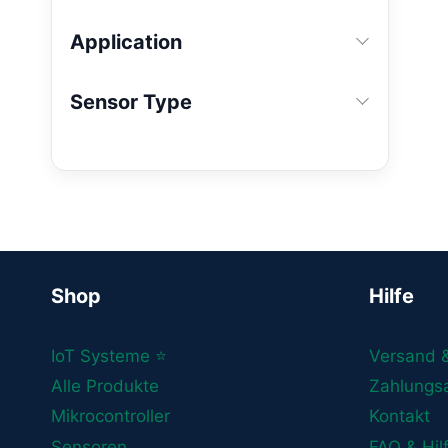
Application
Sensor Type
Shop
Hilfe
IoT Systeme ⭐
Versand 
Alle Produkte
Zahlungs
Mikrocontroller
Kontakt
Sensoren
FAQ & Hil