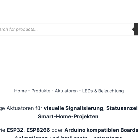
ucts
ch
Home
-
Produkte
-
Aktuatoren
-
LEDs & Beleuchtung
ige Aktuatoren für
visuelle Signalisierung
,
Statusanze
Smart-Home-Projekten
.
wie
ESP32
,
ESP8266
oder
Arduino kompatiblen Board