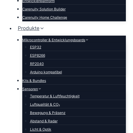
Entwicklerplattform
Carenuity Solution Builder
Carenuity Home Challenge
Produkte
Mikrocontroller & Entwicklungsboards
ESP32
ESP8266
RP2040
Arduino kompatibel
Kits & Bundles
Sensoren
Temperatur & Luftfeuchtigkeit
Luftqualität & CO₂
Bewegung & Präsenz
Abstand & Radar
Licht & Optik