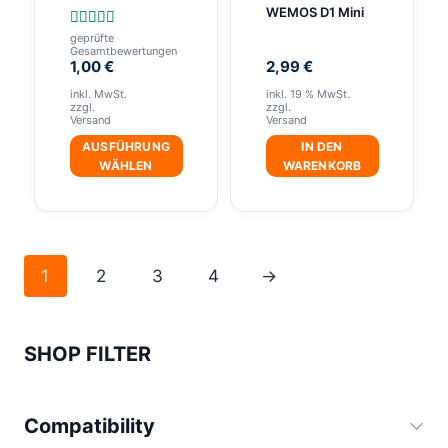
WEMOS D1 Mini
der
geprüfte
Bewertet
Produktseite
Gesamtbewertungen
mit
1,00
€
2,99
€
5.00
gewählt
von 5
inkl. MwSt.
inkl. 19 % MwSt.
werden
zzgl.
zzgl.
Versand
Versand
AUSFÜHRUNG
IN DEN
WÄHLEN
WARENKORB
Dieses
Produkt
weist
mehrere
1
2
3
4
→
Varianten
auf.
Die
SHOP FILTER
Optionen
können
Compatibility
auf