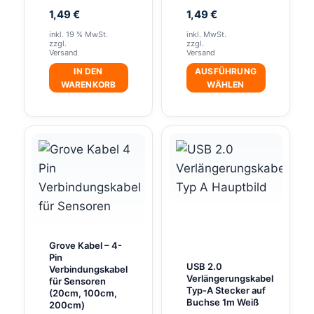
1,49
€
1,49
€
werden
inkl. 19 % MwSt.
inkl. MwSt.
zzgl.
zzgl.
Versand
Versand
IN DEN
AUSFÜHRUNG
WARENKORB
WÄHLEN
Dieses
Produkt
weist
mehrere
Varianten
auf.
Die
Optionen
Grove Kabel – 4-
können
Pin
USB 2.0
Verbindungskabel
auf
Verlängerungskabel
für Sensoren
der
Typ-A Stecker auf
(20cm, 100cm,
Buchse 1m Weiß
200cm)
Produktseite