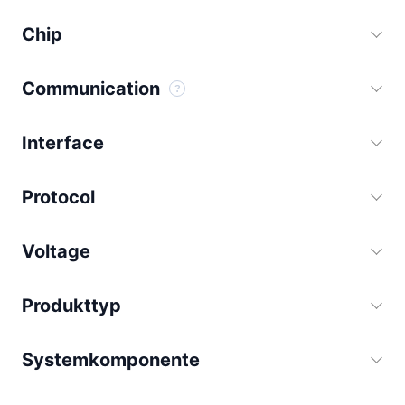
der
Chip
Produktseite
gewählt
werden
Communication
Interface
Protocol
Voltage
Produkttyp
Systemkomponente