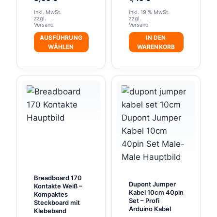
von 5
inkl. MwSt.
inkl. 19 % MwSt.
zzgl.
zzgl.
Versand
Versand
AUSFÜHRUNG
IN DEN
WÄHLEN
WARENKORB
Dieses
Produkt
weist
mehrere
Varianten
auf.
Die
Optionen
können
auf
Breadboard 170
Dupont Jumper
Kontakte Weiß –
der
Kabel 10cm 40pin
Kompaktes
Set – Profi
Produktseite
Steckboard mit
Arduino Kabel
Klebeband
gewählt