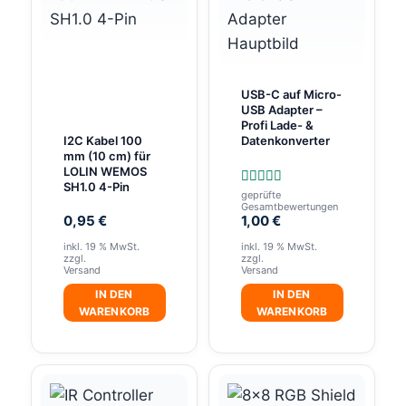
USB-C auf Micro-
USB Adapter –
Profi Lade- &
Datenkonverter
I2C Kabel 100
mm (10 cm) für
LOLIN WEMOS
SH1.0 4-Pin
geprüfte
Bewertet
Gesamtbewertungen
mit
0,95
€
1,00
€
5.00
von 5
inkl. 19 % MwSt.
inkl. 19 % MwSt.
zzgl.
zzgl.
Versand
Versand
IN DEN
IN DEN
WARENKORB
WARENKORB