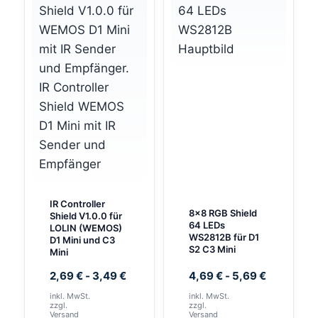
IR Controller
8×8 RGB Shield
Shield V1.0.0 für
64 LEDs
LOLIN (WEMOS)
WS2812B für D1
D1 Mini und C3
S2 C3 Mini
Mini
2,69
€
-
3,49
€
4,69
€
-
5,69
€
inkl. MwSt.
inkl. MwSt.
zzgl.
zzgl.
Versand
Versand