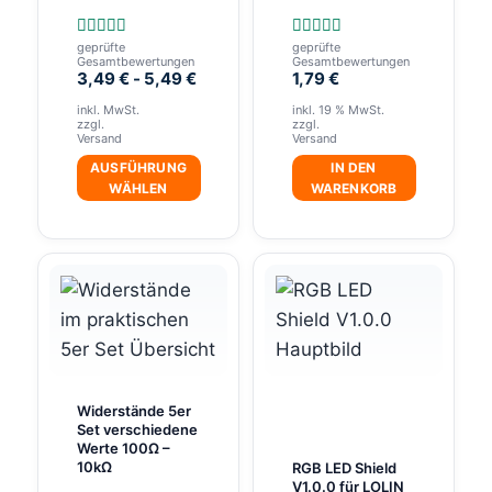
gewählt
geprüfte
geprüfte
Bewertet
Bewertet
werden
Gesamtbewertungen
Gesamtbewertungen
mit
mit
3,49
€
-
5,49
€
1,79
€
5.00
5.00
von 5
von 5
inkl. MwSt.
inkl. 19 % MwSt.
zzgl.
zzgl.
Versand
Versand
AUSFÜHRUNG
IN DEN
WÄHLEN
WARENKORB
Dieses
Produkt
weist
mehrere
Varianten
auf.
Die
Widerstände 5er
Optionen
Set verschiedene
Werte 100Ω –
können
10kΩ
RGB LED Shield
auf
V1.0.0 für LOLIN