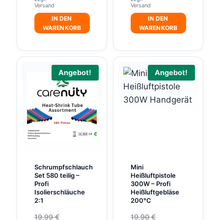
19,90 €.
Versand
Versand
IN DEN
IN DEN
WARENKORB
WARENKORB
Angebot!
Angebot!
Schrumpfschlauch
Mini
Set 580 teilig –
Heißluftpistole
Profi
300W – Profi
Isolierschläuche
Heißluftgebläse
2:1
200°C
Ursprünglicher
Ursprünglicher
19,99
€
19,90
€