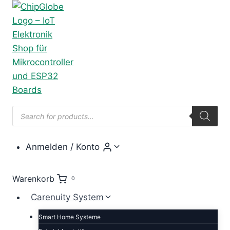
Zum
Inhalt
springen
Products
search
Anmelden / Konto
Warenkorb
0
Carenuity System
Smart Home Systeme