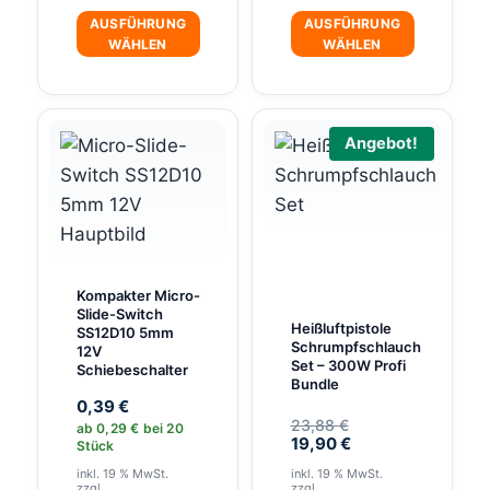
AUSFÜHRUNG
AUSFÜHRUNG
WÄHLEN
WÄHLEN
Dieses
Dieses
Produkt
Produkt
weist
weist
Angebot!
mehrere
mehrere
Varianten
Varianten
auf.
auf.
Die
Die
Optionen
Optionen
Kompakter Micro-
können
können
Slide-Switch
Heißluftpistole
SS12D10 5mm
auf
auf
Schrumpfschlauch
12V
der
der
Set – 300W Profi
Schiebeschalter
Bundle
Produktseite
Produktseite
0,39
€
gewählt
gewählt
Ursprünglicher
23,88
€
ab
0,29
€
bei 20
Aktueller
Preis
19,90
€
Stück
werden
werden
Preis
war:
inkl. 19 % MwSt.
inkl. 19 % MwSt.
ist:
23,88 €
zzgl.
zzgl.