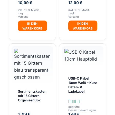
Aktueller
Preis
Aktueller
Preis
10,99
€
12,90
€
Preis
war:
Preis
war:
inkl. 19 % MwSt.
inkl. 19 % MwSt.
ist:
19,99 €
ist:
19,90 €
zzgl.
zzgl.
10,99 €.
12,90 €.
Versand
Versand
IN DEN
IN DEN
WARENKORB
WARENKORB
USB-C Kabel
10cm Weiß – Kurz
Daten- &
Ladekabel
Sortimentskasten
mit 15 Gittern
Organizer Box
geprüfte
Bewertet
Gesamtbewertungen
mit
3,99
€
1,49
€
5.00