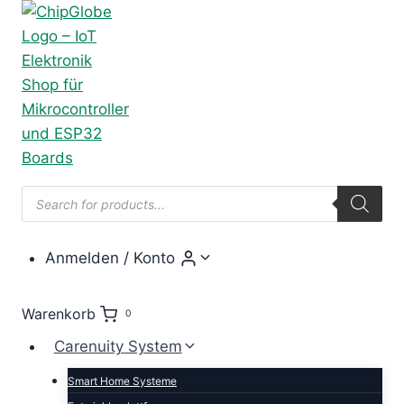
Zum
Inhalt
springen
Products
search
Anmelden / Konto
Warenkorb
0
Carenuity System
Smart Home Systeme