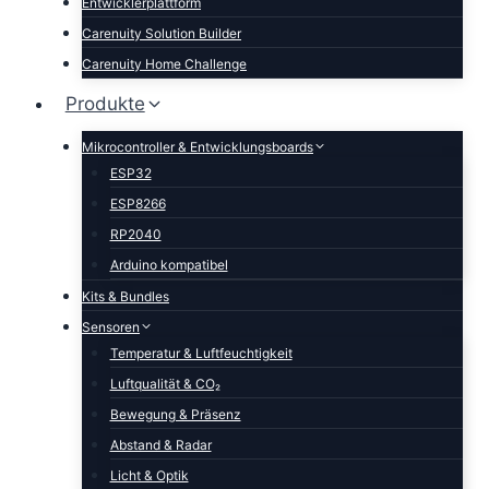
Entwicklerplattform
Carenuity Solution Builder
Carenuity Home Challenge
Produkte
Mikrocontroller & Entwicklungsboards
ESP32
ESP8266
RP2040
Arduino kompatibel
Kits & Bundles
Sensoren
Temperatur & Luftfeuchtigkeit
Luftqualität & CO₂
Bewegung & Präsenz
Abstand & Radar
Licht & Optik