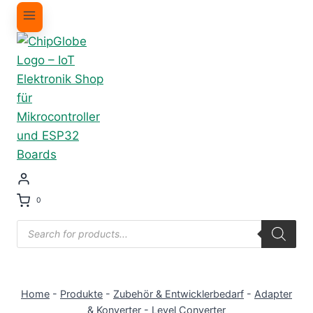
0
Products
search
Home
-
Produkte
-
Zubehör & Entwicklerbedarf
-
Adapter
& Konverter
-
Level Converter