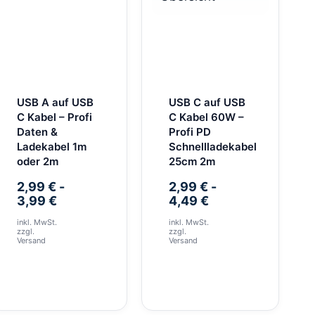
USB A auf USB
USB C auf USB
C Kabel – Profi
C Kabel 60W –
Daten &
Profi PD
Ladekabel 1m
Schnellladekabel
oder 2m
25cm 2m
2,99
€
-
2,99
€
-
3,99
€
4,49
€
inkl. MwSt.
inkl. MwSt.
zzgl.
zzgl.
Versand
Versand
Dieses
Dieses
Produkt
Produkt