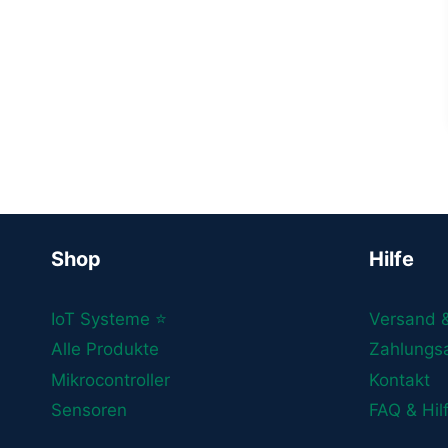
Shop
Hilfe
IoT Systeme ⭐
Versand 
Alle Produkte
Zahlungs
Mikrocontroller
Kontakt
Sensoren
FAQ & Hil