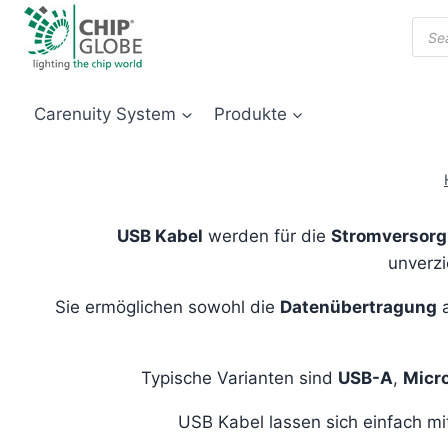
Zum
Prod
Inhalt
sear
springen
Carenuity System
Produkte
USB Kabel
werden für die
Stromversor
unverz
Sie ermöglichen sowohl die
Datenübertragung
a
Typische Varianten sind
USB-A
,
Micr
USB Kabel lassen sich einfach m