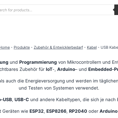
ucts
ch
Home
-
Produkte
-
Zubehör & Entwicklerbedarf
-
Kabel
-
USB Kabe
gung
und
Programmierung
von Mikrocontrollern und Ent
ichtbares Zubehör für
IoT
-,
Arduino
– und
Embedded-Pr
ls auch die Energieversorgung und werden im tägliche
und Testen von Systemen verwendet.
o-USB
,
USB-C
und andere Kabeltypen, die sich je nac
it Geräten wie
ESP32
,
ESP8266
,
RP2040
oder
Arduino