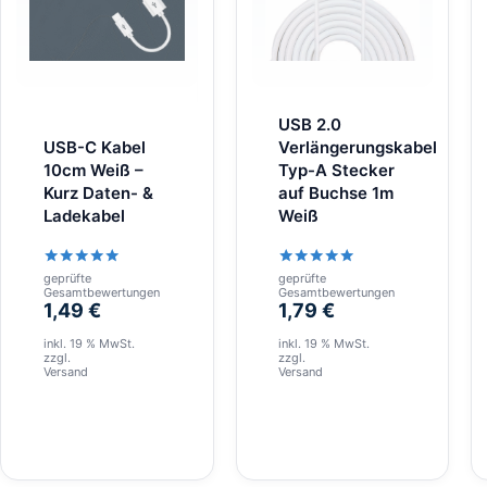
USB 2.0
USB-C Kabel
Verlängerungskabel
10cm Weiß –
Typ-A Stecker
Kurz Daten- &
auf Buchse 1m
Ladekabel
Weiß
geprüfte
geprüfte
Bewertet
Bewertet
Gesamtbewertungen
Gesamtbewertungen
mit
mit
1,49
€
1,79
€
5.00
5.00
von 5
von 5
inkl. 19 % MwSt.
inkl. 19 % MwSt.
zzgl.
zzgl.
Versand
Versand