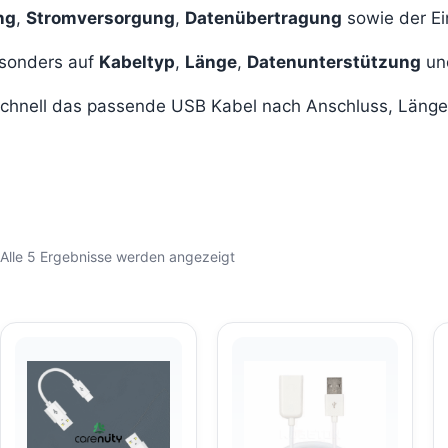
ng
,
Stromversorgung
,
Datenübertragung
sowie der Ei
esonders auf
Kabeltyp
,
Länge
,
Datenunterstützung
un
m schnell das passende USB Kabel nach Anschluss, Län
Nach
Alle 5 Ergebnisse werden angezeigt
Beliebtheit
sortiert