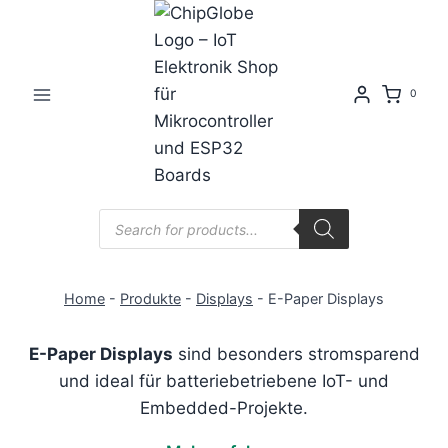
Zum
Inhalt
springen
0
Products
search
Home
-
Produkte
-
Displays
-
E-Paper Displays
E-Paper Displays
sind besonders stromsparend
und ideal für batteriebetriebene IoT- und
Embedded-Projekte.