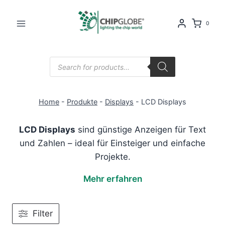
Zum
Inhalt
0
springen
Products
search
Home
-
Produkte
-
Displays
-
LCD Displays
LCD Displays
sind günstige Anzeigen für Text
und Zahlen – ideal für Einsteiger und einfache
Projekte.
Mehr erfahren
Filter