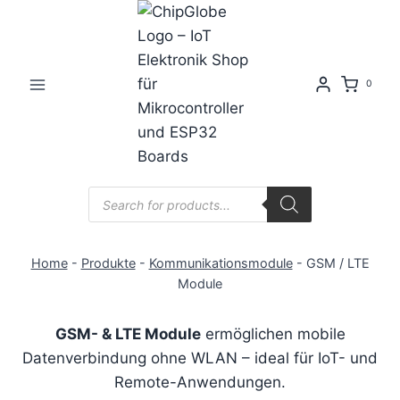
Zum
Inhalt
springen
0
Products
search
Home
-
Produkte
-
Kommunikationsmodule
-
GSM / LTE
Module
GSM- & LTE Module
ermöglichen mobile
Datenverbindung ohne WLAN – ideal für IoT- und
Remote-Anwendungen.