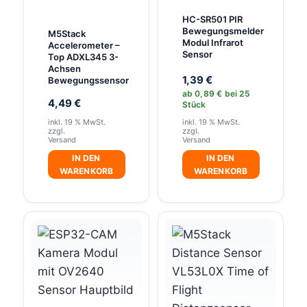
Optionen
Optionen
HC-SR501 PIR
können
können
Bewegungsmelder
M5Stack
auf
auf
Modul Infrarot
Accelerometer –
Sensor
Top ADXL345 3-
der
der
Achsen
Produktseite
Produktseite
1,39
€
Bewegungssensor
ab
0,89
€
bei 25
gewählt
gewählt
4,49
€
Stück
werden
werden
inkl. 19 % MwSt.
inkl. 19 % MwSt.
zzgl.
zzgl.
Versand
Versand
IN DEN
IN DEN
WARENKORB
WARENKORB