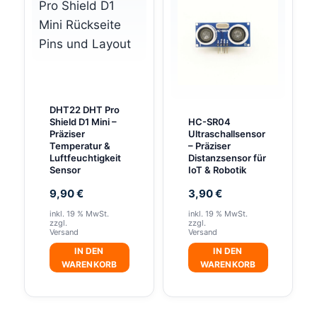
DHT22 DHT Pro
Shield D1 Mini –
HC-SR04
Präziser
Ultraschallsensor
Temperatur &
– Präziser
Luftfeuchtigkeit
Distanzsensor für
Sensor
IoT & Robotik
9,90
€
3,90
€
inkl. 19 % MwSt.
inkl. 19 % MwSt.
zzgl.
zzgl.
Versand
Versand
IN DEN
IN DEN
WARENKORB
WARENKORB