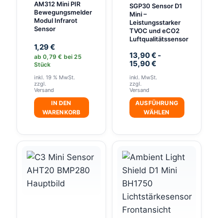
AM312 Mini PIR
SGP30 Sensor D1
Bewegungsmelder
Mini –
Modul Infrarot
Leistungsstarker
Sensor
TVOC und eCO2
Luftqualitätssensor
1,29
€
13,90
€
-
ab
0,79
€
bei 25
15,90
€
Stück
inkl. 19 % MwSt.
inkl. MwSt.
zzgl.
zzgl.
Versand
Versand
IN DEN
AUSFÜHRUNG
WARENKORB
WÄHLEN
Dieses
Produkt
weist
mehrere
Varianten
auf.
Die
Optionen