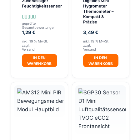
Zuverlässiger
Digitales Mini
Feuchtigkeitssensor
Hygrometer
Thermometer –
Kompakt &
Präzise
geprüfte
Bewertet
Gesamtbewertungen
mit
1,29
€
3,49
€
5.00
von 5
inkl. 19 % MwSt.
inkl. 19 % MwSt.
zzgl.
zzgl.
Versand
Versand
IN DEN
IN DEN
WARENKORB
WARENKORB