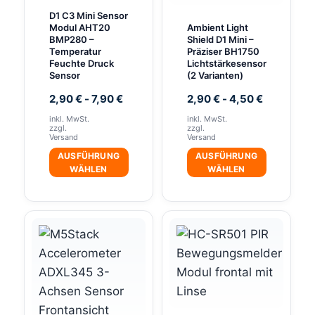
können
D1 C3 Mini Sensor
Modul AHT20
Ambient Light
auf
BMP280 –
Shield D1 Mini –
Temperatur
Präziser BH1750
der
Feuchte Druck
Lichtstärkesensor
Produktseite
Sensor
(2 Varianten)
gewählt
2,90
€
-
7,90
€
2,90
€
-
4,50
€
werden
inkl. MwSt.
inkl. MwSt.
zzgl.
zzgl.
Versand
Versand
AUSFÜHRUNG
AUSFÜHRUNG
WÄHLEN
WÄHLEN
Dieses
Dieses
Produkt
Produkt
weist
weist
mehrere
mehrere
Varianten
Varianten
auf.
auf.
Die
Die