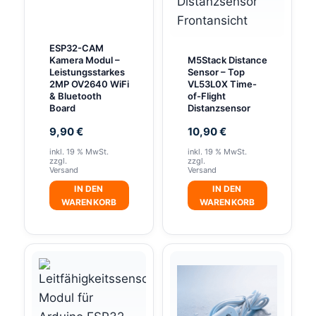
ESP32-CAM
Kamera Modul –
M5Stack Distance
Leistungsstarkes
Sensor – Top
2MP OV2640 WiFi
VL53L0X Time-
& Bluetooth
of-Flight
Board
Distanzsensor
9,90
€
10,90
€
inkl. 19 % MwSt.
inkl. 19 % MwSt.
zzgl.
zzgl.
Versand
Versand
IN DEN
IN DEN
WARENKORB
WARENKORB