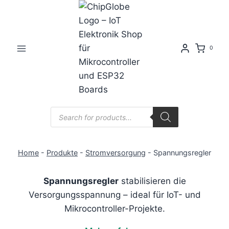
Zum
Inhalt
springen
0
Products
search
Home
-
Produkte
-
Stromversorgung
-
Spannungsregler
Spannungsregler
stabilisieren die
Versorgungsspannung – ideal für IoT- und
Mikrocontroller-Projekte.