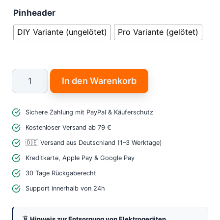
Pinheader
DIY Variante (ungelötet)
Pro Variante (gelötet)
BMP180
In den Warenkorb
Barometer
Sensor
Sichere Zahlung mit PayPal & Käuferschutz
Shield
D1
Kostenloser Versand ab 79 €
Mini
🇩🇪 Versand aus Deutschland (1–3 Werktage)
–
Kreditkarte, Apple Pay & Google Pay
Präziser
30 Tage Rückgaberecht
Druck
Support innerhalb von 24h
&
Temperatur
Hinweis zur Entsorgung von Elektrogeräten