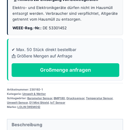
Sensor
Menge
Elektro- und Elektronikgeräte dürfen nicht im Hausmüll
entsorgt werden. Verbraucher sind verpflichtet, Altgeräte
getrennt vom Hausmüll zu entsorgen.
WEEE-Reg.-Nr.:
DE 53301452
✔ Max. 50 Stück direkt bestellbar
📩 Größere Mengen auf Anfrage
Großmenge anfragen
Artikelnummer:
230192-1
Kategorie:
Umwelt & Wetter
Schlagwörter:
Barometer Sensor
,
BMP180
,
Drucksensor
,
Temperatur Sensor
,
Umwelt Sensor
,
D1 Mini Shield
,
IoT Sensor
Marke:
LOLIN (WEMOS)
Beschreibung