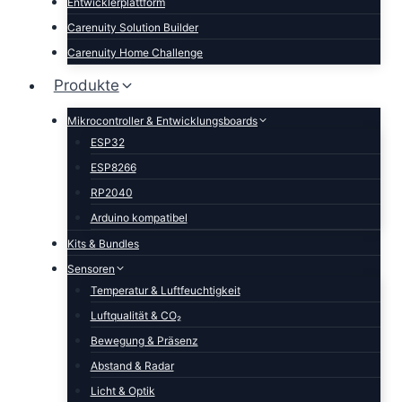
Entwicklerplattform
Carenuity Solution Builder
Carenuity Home Challenge
Produkte
Mikrocontroller & Entwicklungsboards
ESP32
ESP8266
RP2040
Arduino kompatibel
Kits & Bundles
Sensoren
Temperatur & Luftfeuchtigkeit
Luftqualität & CO₂
Bewegung & Präsenz
Abstand & Radar
Licht & Optik