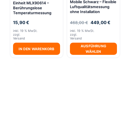
Mobile Schwarz – Flexible
Einheit MLX90614 –
Luftqualitätsmessung
Berührungslose
ohne Installation
Temperaturmessung
Ursprünglicher
Aktueller
15,90
€
449,00
€
468,00
€
Preis
Preis
inkl. 19 % MwSt.
inkl. 19 % MwSt.
war:
ist:
zzgl.
zzgl.
468,00 €
449,00 €
Versand
Versand
AUSFÜHRUNG
IN DEN WARENKORB
WÄHLEN