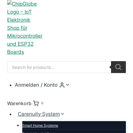
Zum
Inhalt
springen
Products
search
Anmelden / Konto
Warenkorb
0
Carenuity System
Smart Home Systeme