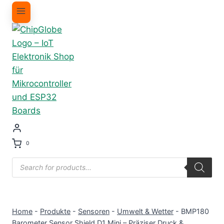
0
Products
search
Home
-
Produkte
-
Sensoren
-
Umwelt & Wetter
-
BMP180
Barometer Sensor Shield D1 Mini – Präziser Druck &