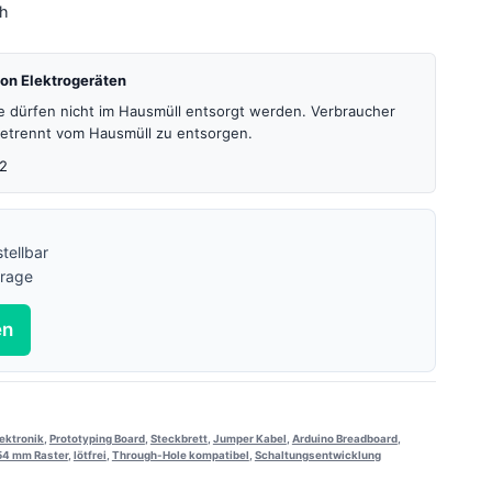
4h
on Elektrogeräten
te dürfen nicht im Hausmüll entsorgt werden. Verbraucher
 getrennt vom Hausmüll zu entsorgen.
2
tellbar
frage
en
lektronik
,
Prototyping Board
,
Steckbrett
,
Jumper Kabel
,
Arduino Breadboard
,
54 mm Raster
,
lötfrei
,
Through-Hole kompatibel
,
Schaltungsentwicklung