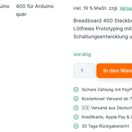
inkl. 19 % MwSt.
zzgl.
Vers
Breadboard 400 Steckboa
Lötfreies Prototyping mi
Schaltungsentwicklung
Vorrätig
Breadboard
In den War
400
für
Sichere Zahlung mit PayP
Arduino
und
Kostenloser Versand ab 
Elektronik-
🇩🇪 Versand aus Deutsc
Prototyping
Kreditkarte, Apple Pay &
Menge
30 Tage Rückgaberecht