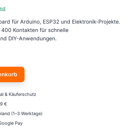
and
rd für Arduino, ESP32 und Elektronik-Projekte.
t 400 Kontakten für schnelle
 und DIY-Anwendungen.
enkorb
al & Käuferschutz
79 €
hland (1–3 Werktage)
 Google Pay