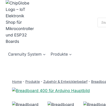
Zum
Inhalt
springen
Prod
sear
Carenuity System
Produkte
Home
-
Produkte
-
Zubehör & Entwicklerbedarf
-
Breadbo