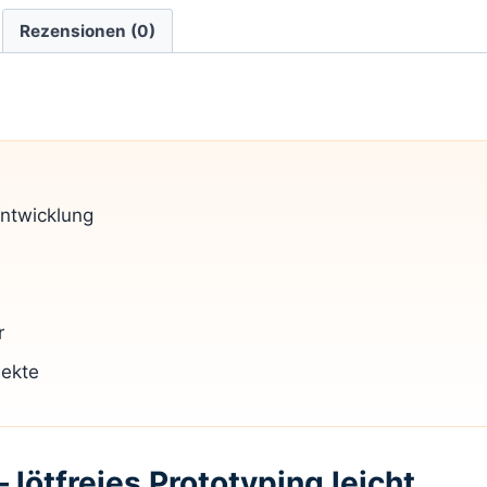
Rezensionen (0)
entwicklung
r
jekte
lötfreies Prototyping leicht