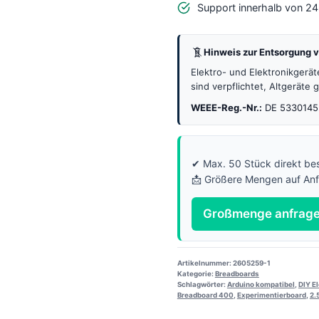
Support innerhalb von 2
Hinweis zur Entsorgung v
Elektro- und Elektronikgerä
sind verpflichtet, Altgeräte
WEEE-Reg.-Nr.:
DE 5330145
✔ Max. 50 Stück direkt bes
📩 Größere Mengen auf An
Großmenge anfrag
Artikelnummer:
2605259-1
Kategorie:
Breadboards
Schlagwörter:
Arduino kompatibel
,
DIY E
Breadboard 400
,
Experimentierboard
,
2.