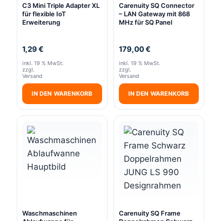
C3 Mini Triple Adapter XL
Carenuity SQ Connector
für flexible IoT
– LAN Gateway mit 868
Erweiterung
MHz für SQ Panel
1,29
€
179,00
€
inkl. 19 % MwSt.
inkl. 19 % MwSt.
zzgl.
zzgl.
Versand
Versand
IN DEN WARENKORB
IN DEN WARENKORB
Waschmaschinen
Carenuity SQ Frame