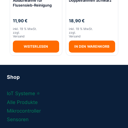
Ablaufwanne für
Doppelrahmen Schwarz
Flusensieb-Reinigung
11,90
€
18,90
€
inkl. 19 % MwSt.
inkl. 19 % MwSt.
zzgl.
zzgl.
Versand
Versand
WEITERLESEN
IN DEN WARENKORB
Shop
IoT Systeme ⭐
Alle Produkte
Mikrocontroller
Sensoren