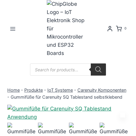
Zum
Inhalt
springen
0
Products
search
Home
-
Produkte
-
IoT Systeme
-
Carenuity Komponenten
-
Gummifüße für Carenuity SQ Tablestand selbstklebend