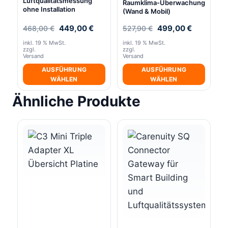
Luftqualitätsmessung
Raumklima-Überwachung
ohne Installation
(Wand & Mobil)
Ursprünglicher
Aktueller
Ursprünglicher
Aktueller
449,00
€
499,00
€
468,00
€
527,90
€
Preis
Preis
Preis
Preis
inkl. 19 % MwSt.
inkl. 19 % MwSt.
war:
ist:
war:
ist:
zzgl.
zzgl.
468,00 €
449,00 €.
527,90 €
499,00 €.
Versand
Versand
AUSFÜHRUNG
AUSFÜHRUNG
WÄHLEN
WÄHLEN
Ähnliche Produkte