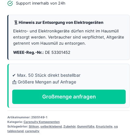
Support innerhalb von 24h
Hinweis zur Entsorgung von Elektrogeräten
Elektro- und Elektronikgeräte dürfen nicht im Hausmüll
entsorgt werden. Verbraucher sind verpflichtet, Altgeräte
getrennt vom Hausmüll zu entsorgen.
WEEE-Reg.-Nr.:
DE 53301452
✔ Max. 50 Stück direkt bestellbar
📩 Größere Mengen auf Anfrage
Großmenge anfragen
Artikelnummer:
2505149-1
Kategorie:
Carenuity Komponenten
Schlagwörter:
Silikon
,
selbstklebend
,
Zubehör
,
Gummifüße
,
Ersatzteile
,
sq
tablestand
,
carenuity