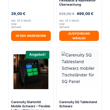
Flexibilität & Raumklima-
Überwachung
Ursprünglicher
Aktueller
39,00
€
499,00
€
525,90
€
Preis
Preis
inkl. 19 % MwSt.
inkl. 19 % MwSt.
war:
ist:
zzgl.
zzgl.
525,90 €
499,00 €
Versand
Versand
AUSFÜHRUNG
IN DEN WARENKORB
WÄHLEN
Angebot!
Carenuity Starterkit
Carenuity SQ Tablestand
Mobile Schwarz – Flexible
Schwarz