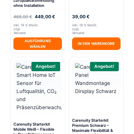
Luftqualitätsmessung
ohne Installation
Ursprünglicher
Aktueller
449,00
€
39,00
€
468,00
€
Preis
Preis
inkl. 19 % MwSt.
inkl. 19 % MwSt.
war:
ist:
zzgl.
zzgl.
468,00 €
449,00 €.
Versand
Versand
AUSFÜHRUNG
IN DEN WARENKORB
WÄHLEN
Angebot!
Angebot!
Carenuity Starterkit
Carenuity Starterkit
Premium Schwarz –
Mobile Weiß – Flexible
Maximale Flexibilität &