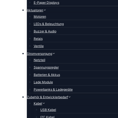
E-Paper Displays
Aktuatoren
Motoren
LEDs & Beleuchtung
Buzzer & Audio
Relais
Ventile
Stromversorgung
Netzteil
Spannungsregler
Batterien & Akkus
Lade Module
Powerbanks & Ladegeräte
Zubehör & Entwicklerbedarf
Kabel
USB Kabel
I2C Kabel