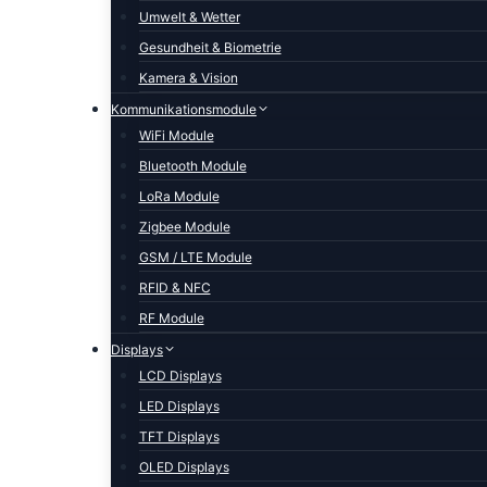
Umwelt & Wetter
Gesundheit & Biometrie
Kamera & Vision
Kommunikationsmodule
WiFi Module
Bluetooth Module
LoRa Module
Zigbee Module
GSM / LTE Module
RFID & NFC
RF Module
Displays
LCD Displays
LED Displays
TFT Displays
OLED Displays