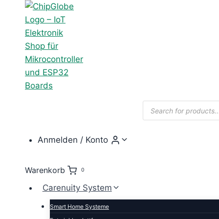
Zum
Inhalt
springen
Products
search
Anmelden / Konto
Warenkorb
0
Carenuity System
Smart Home Systeme