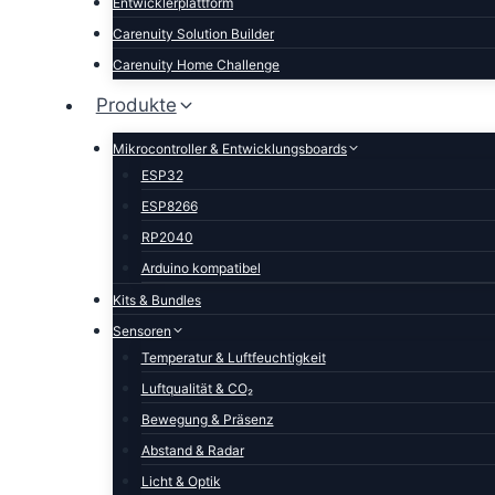
Entwicklerplattform
Carenuity Solution Builder
Carenuity Home Challenge
Produkte
Mikrocontroller & Entwicklungsboards
ESP32
ESP8266
RP2040
Arduino kompatibel
Kits & Bundles
Sensoren
Temperatur & Luftfeuchtigkeit
Luftqualität & CO₂
Bewegung & Präsenz
Abstand & Radar
Licht & Optik