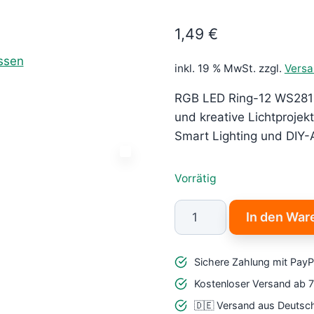
1,49
€
inkl. 19 % MwSt.
zzgl.
Vers
RGB LED Ring-12 WS2812
und kreative Lichtprojekt
Smart Lighting und DIY
Vorrätig
RGB
In den War
LED
Ring-
Sichere Zahlung mit PayP
12
WS2812
Kostenloser Versand ab 
Addressable
🇩🇪 Versand aus Deutsc