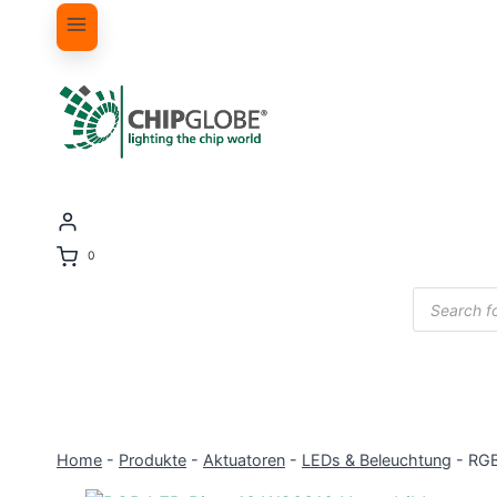
0
Products
search
Home
-
Produkte
-
Aktuatoren
-
LEDs & Beleuchtung
-
RGB