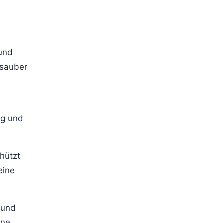
 und
 sauber
ng und
hützt
eine
 und
ine