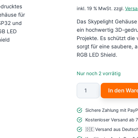
inkl. 19 % MwSt.
zzgl.
Vers
Das Skypelight Gehäuse
ein hochwertig 3D-gedru
Projekte. Es schützt die
sorgt für eine saubere,
RGB LED Shield.
Nur noch 2 vorrätig
Skypelight
In den War
Gehäuse
für
Sichere Zahlung mit PayP
ESP32
WROOM
Kostenloser Versand ab 
32D
🇩🇪 Versand aus Deutsc
und