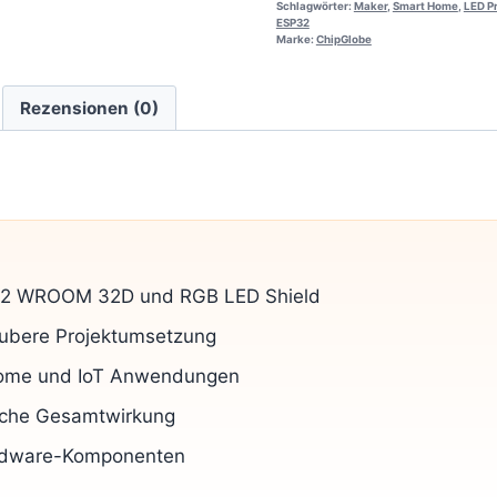
Schlagwörter:
Maker
,
Smart Home
,
LED P
ESP32
Marke:
ChipGlobe
Rezensionen (0)
P32 WROOM 32D und RGB LED Shield
aubere Projektumsetzung
t Home und IoT Anwendungen
ische Gesamtwirkung
ardware-Komponenten