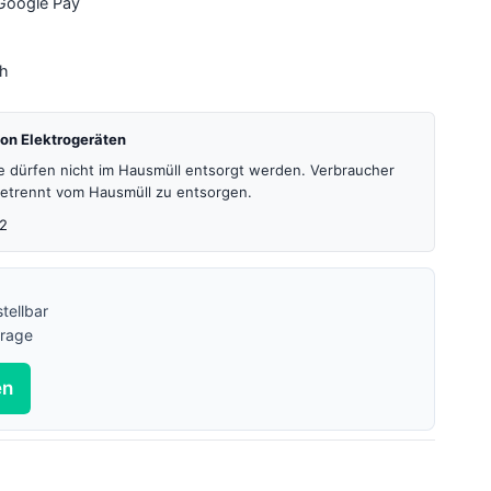
 Google Pay
4h
on Elektrogeräten
te dürfen nicht im Hausmüll entsorgt werden. Verbraucher
 getrennt vom Hausmüll zu entsorgen.
2
tellbar
frage
en