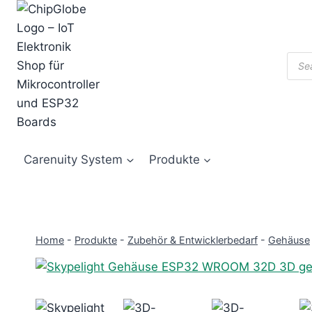
Zum
Inhalt
springen
Prod
sear
Carenuity System
Produkte
Home
-
Produkte
-
Zubehör & Entwicklerbedarf
-
Gehäuse