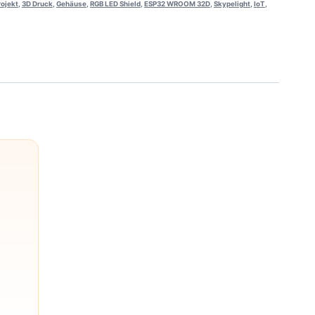
rojekt
,
3D Druck
,
Gehäuse
,
RGB LED Shield
,
ESP32 WROOM 32D
,
Skypelight
,
IoT
,