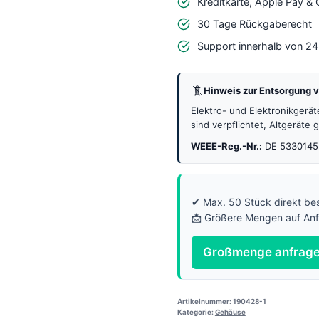
Kreditkarte, Apple Pay &
RGB
30 Tage Rückgaberecht
LED
Support innerhalb von 2
Shield
–
Hinweis zur Entsorgung v
3D
gedruckt
Elektro- und Elektronikgerä
sind verpflichtet, Altgeräte
Menge
WEEE-Reg.-Nr.:
DE 5330145
✔ Max. 50 Stück direkt bes
📩 Größere Mengen auf An
Großmenge anfrag
Artikelnummer:
190428-1
Kategorie:
Gehäuse