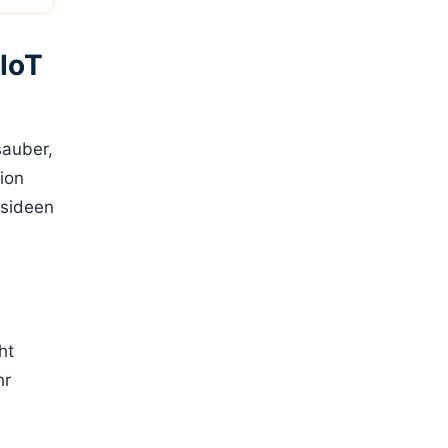
IoT
sauber,
ion
gsideen
ht
hr