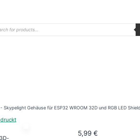
ucts
ch
-
Skypelight Gehäuse für ESP32 WROOM 32D und RGB LED Shield
5,99
€