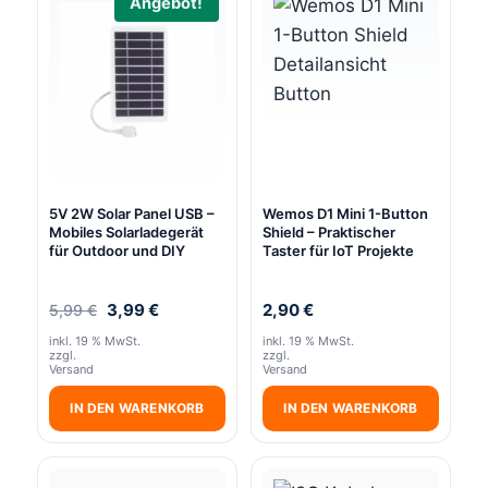
Angebot!
5V 2W Solar Panel USB –
Wemos D1 Mini 1-Button
Mobiles Solarladegerät
Shield – Praktischer
für Outdoor und DIY
Taster für IoT Projekte
Ursprünglicher
Aktueller
3,99
€
2,90
€
5,99
€
Preis
Preis
inkl. 19 % MwSt.
inkl. 19 % MwSt.
war:
ist:
zzgl.
zzgl.
5,99 €
3,99 €.
Versand
Versand
IN DEN WARENKORB
IN DEN WARENKORB