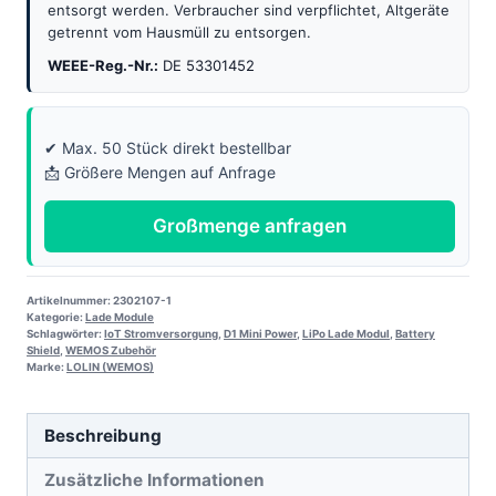
entsorgt werden. Verbraucher sind verpflichtet, Altgeräte
getrennt vom Hausmüll zu entsorgen.
WEEE-Reg.-Nr.:
DE 53301452
✔ Max. 50 Stück direkt bestellbar
📩 Größere Mengen auf Anfrage
Großmenge anfragen
Artikelnummer:
2302107-1
Kategorie:
Lade Module
Schlagwörter:
IoT Stromversorgung
,
D1 Mini Power
,
LiPo Lade Modul
,
Battery
Shield
,
WEMOS Zubehör
Marke:
LOLIN (WEMOS)
Beschreibung
Zusätzliche Informationen