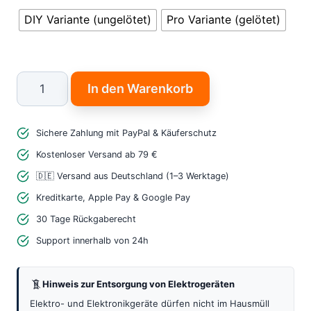
DIY Variante (ungelötet)
Pro Variante (gelötet)
Wemos
In den Warenkorb
Lolin
Battery
Sichere Zahlung mit PayPal & Käuferschutz
Shield
V1.3
Kostenloser Versand ab 79 €
–
🇩🇪 Versand aus Deutschland (1–3 Werktage)
Leistungsstarkes
Kreditkarte, Apple Pay & Google Pay
LiPo
30 Tage Rückgaberecht
Lade
Support innerhalb von 24h
&
Power
Hinweis zur Entsorgung von Elektrogeräten
Modul
Menge
Elektro- und Elektronikgeräte dürfen nicht im Hausmüll