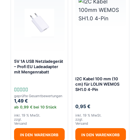
5V 1A USB Netzladegerät
– Profi EU Ladeadapter
mit Mengenrabatt
I2C Kabel 100 mm (10
cm) für LOLIN WEMOS
SH1.0 4-Pin
geprüfte Gesamtbewertungen
Bewertet
1,49
€
mit
5.00
0,95
€
ab
0,99
€
bei 10 Stück
von 5
inkl. 19 % MwSt.
inkl. 19 % MwSt.
zzgl.
zzgl.
Versand
Versand
IN DEN WARENKORB
IN DEN WARENKORB