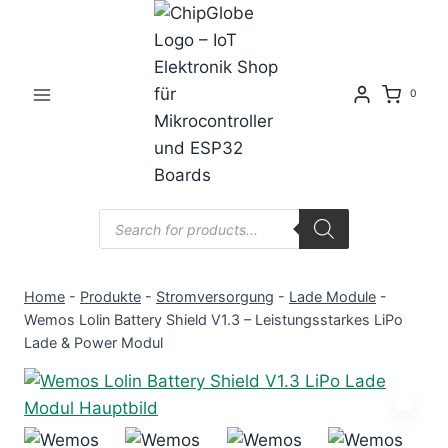
Zum
Inhalt
springen
0
Products
search
Home
-
Produkte
-
Stromversorgung
-
Lade Module
-
Wemos Lolin Battery Shield V1.3 – Leistungsstarkes LiPo
Lade & Power Modul