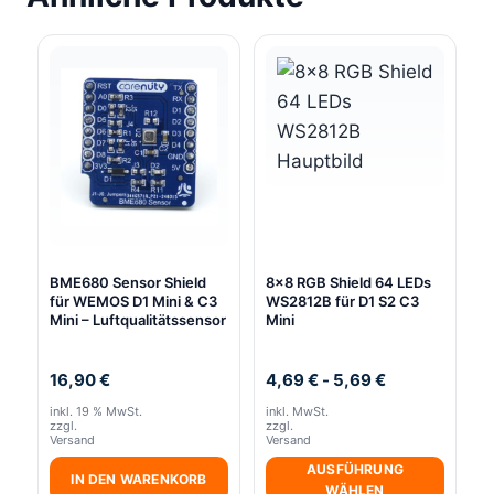
BME680 Sensor Shield
8×8 RGB Shield 64 LEDs
für WEMOS D1 Mini & C3
WS2812B für D1 S2 C3
Mini – Luftqualitätssensor
Mini
16,90
€
4,69
€
-
5,69
€
inkl. 19 % MwSt.
inkl. MwSt.
zzgl.
zzgl.
Versand
Versand
AUSFÜHRUNG
IN DEN WARENKORB
WÄHLEN