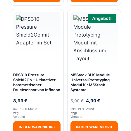
Dieses
Produkt
Angebot!
weist
mehrere
Varianten
auf.
Die
Optionen
können
DPS310 Pressure
M5Stack BUS Module
auf
Shield2Go – Ultimativer
Universal Prototyping
der
barometrischer
Modul für M5Stack
Drucksensor von Infineon
Systeme
Produktseite
gewählt
Ursprünglicher
Aktueller
8,99
€
4,90
€
5,90
€
Preis
Preis
werden
inkl. 19 % MwSt.
inkl. 19 % MwSt.
war:
ist:
zzgl.
zzgl.
5,90 €
4,90 €.
Versand
Versand
IN DEN WARENKORB
IN DEN WARENKORB