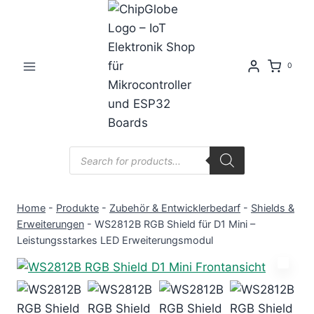
Zum
Inhalt
springen
0
Products
search
Home
-
Produkte
-
Zubehör & Entwicklerbedarf
-
Shields &
Erweiterungen
-
WS2812B RGB Shield für D1 Mini –
Leistungsstarkes LED Erweiterungsmodul