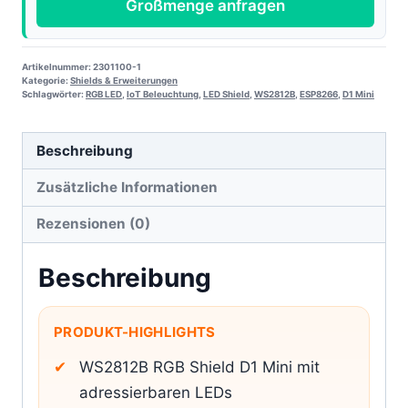
Großmenge anfragen
Artikelnummer:
2301100-1
Kategorie:
Shields & Erweiterungen
Schlagwörter:
RGB LED
,
IoT Beleuchtung
,
LED Shield
,
WS2812B
,
ESP8266
,
D1 Mini
Beschreibung
Zusätzliche Informationen
Rezensionen (0)
Beschreibung
PRODUKT-HIGHLIGHTS
WS2812B RGB Shield D1 Mini mit
adressierbaren LEDs