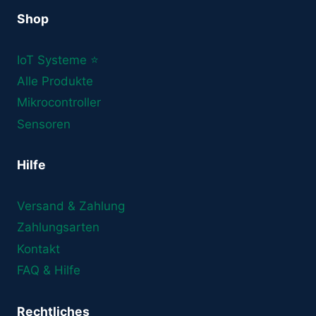
weist
Shop
mehrere
Varianten
IoT Systeme ⭐
auf.
Die
Alle Produkte
Optionen
Mikrocontroller
können
Sensoren
auf
der
Hilfe
Produktseite
gewählt
Versand & Zahlung
werden
Zahlungsarten
Kontakt
FAQ & Hilfe
Rechtliches