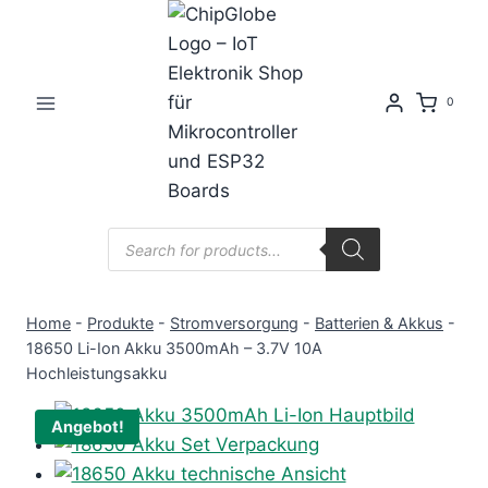
Zum
Inhalt
springen
0
Products
search
Home
-
Produkte
-
Stromversorgung
-
Batterien & Akkus
-
18650 Li-Ion Akku 3500mAh – 3.7V 10A
Hochleistungsakku
Angebot!