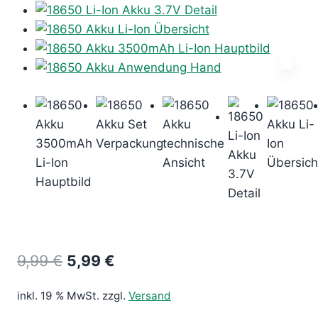
Ursprünglicher
Aktueller
9,99
€
5,99
€
Preis
Preis
inkl. 19 % MwSt.
zzgl.
Versand
war:
ist: