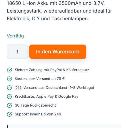
18650 Li-Ion Akku mit 3500mAh und 3.7V.
9,99 €
5,99 €.
Leistungsstark, wiederaufladbar und ideal für
Elektronik, DIY und Taschenlampen.
Vorrätig
18650
In den Warenkorb
Li-
Ion
Sichere Zahlung mit PayPal & Käuferschutz
Akku
3500mAh
Kostenloser Versand ab 79 €
–
🇩🇪 Versand aus Deutschland (1–3 Werktage)
3.7V
Kreditkarte, Apple Pay & Google Pay
10A
30 Tage Rückgaberecht
Hochleistungsakku
Support innerhalb von 24h
Menge