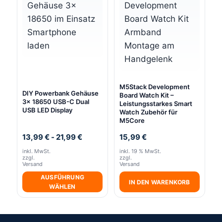
M5Stack Development
DIY Powerbank Gehäuse
Board Watch Kit –
3x 18650 USB-C Dual
Leistungsstarkes Smart
USB LED Display
Watch Zubehör für
M5Core
13,99
€
-
21,99
€
15,99
€
inkl. MwSt.
inkl. 19 % MwSt.
zzgl.
zzgl.
Versand
Versand
AUSFÜHRUNG
IN DEN WARENKORB
WÄHLEN
Dieses
Produkt