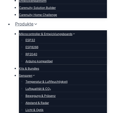
Entwicklerplattform
Carenuity Solution Builder
Carenuity Home Challenge
Produkte
Mikrocontroller & Entwicklungsboards
ESP32
ESP8266
RP2040
Arduino kompatibel
Kits & Bundles
Sensoren
Temperatur & Luftfeuchtigkeit
Luftqualität & CO₂
Bewegung & Präsenz
Abstand & Radar
Licht & Optik