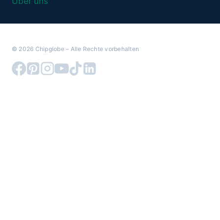
Über uns
© 2026 Chipglobe – Alle Rechte vorbehalten
Warenkorb überprüfen
Es befinden sich keine Produkte im Warenkorb.
Untermenü
Carenuity System
umschalten
Smart Home Systeme