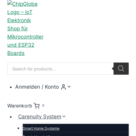
Zum
Inhalt
springen
Products
search
Anmelden / Konto
Warenkorb
0
Carenuity System
Smart Home Systeme