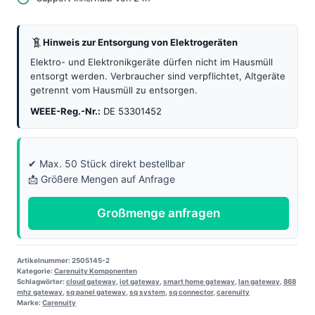
für
SQ
Hinweis zur Entsorgung von Elektrogeräten
Panel
Menge
Elektro- und Elektronikgeräte dürfen nicht im Hausmüll
entsorgt werden. Verbraucher sind verpflichtet, Altgeräte
getrennt vom Hausmüll zu entsorgen.
WEEE-Reg.-Nr.:
DE 53301452
✔ Max. 50 Stück direkt bestellbar
📩 Größere Mengen auf Anfrage
Großmenge anfragen
Artikelnummer:
2505145-2
Kategorie:
Carenuity Komponenten
Schlagwörter:
cloud gateway
,
iot gateway
,
smart home gateway
,
lan gateway
,
868
mhz gateway
,
sq panel gateway
,
sq system
,
sq connector
,
carenuity
Marke:
Carenuity