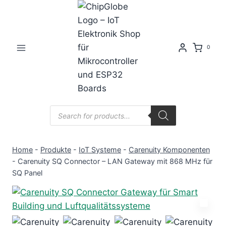
Zum
Inhalt
springen
0
Products
search
Home
-
Produkte
-
IoT Systeme
-
Carenuity Komponenten
-
Carenuity SQ Connector – LAN Gateway mit 868 MHz für
SQ Panel