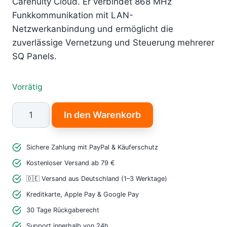
Carenuity Cloud. Er verbindet 868 MHz
Funkkommunikation mit LAN-
Netzwerkanbindung und ermöglicht die
zuverlässige Vernetzung und Steuerung mehrerer
SQ Panels.
Vorrätig
Carenuity
In den Warenkorb
SQ
Connector
Sichere Zahlung mit PayPal & Käuferschutz
–
LAN
Kostenloser Versand ab 79 €
Gateway
🇩🇪 Versand aus Deutschland (1–3 Werktage)
mit
Kreditkarte, Apple Pay & Google Pay
868
30 Tage Rückgaberecht
MHz
Support innerhalb von 24h