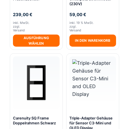
(230V)
239,00
€
59,00
€
inkl. MwSt.
inkl. 19 % MwSt.
zzgl.
zzgl.
Versand
Versand
AUSFÜHRUNG
IN DEN WARENKORB
WÄHLEN
Dieses
Produkt
weist
mehrere
Varianten
auf.
Die
Optionen
können
Carenuity SQ Frame
Triple-Adapter Gehäuse
auf
Doppelrahmen Schwarz
für Sensor C3-Mini und
der
OLED Display