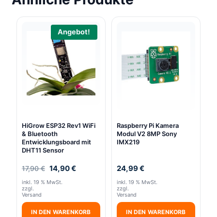
Angebot!
HiGrow ESP32 Rev1 WiFi
Raspberry Pi Kamera
& Bluetooth
Modul V2 8MP Sony
Entwicklungsboard mit
IMX219
DHT11 Sensor
Ursprünglicher
Aktueller
14,90
€
24,99
€
17,90
€
Preis
Preis
inkl. 19 % MwSt.
inkl. 19 % MwSt.
war:
ist:
zzgl.
zzgl.
17,90 €
14,90 €.
Versand
Versand
IN DEN WARENKORB
IN DEN WARENKORB