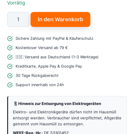
Vorrätig
ESP32-
In den Warenkorb
CAM
Kamera
Sichere Zahlung mit PayPal & Käuferschutz
Modul
–
Kostenloser Versand ab 79 €
Leistungsstarkes
🇩🇪 Versand aus Deutschland (1–3 Werktage)
2MP
Kreditkarte, Apple Pay & Google Pay
OV2640
30 Tage Rückgaberecht
WiFi
Support innerhalb von 24h
&
Bluetooth
Hinweis zur Entsorgung von Elektrogeräten
Board
Menge
Elektro- und Elektronikgeräte dürfen nicht im Hausmüll
entsorgt werden. Verbraucher sind verpflichtet, Altgeräte
getrennt vom Hausmüll zu entsorgen.
WEEE-Reg.-Nr.:
DE 53301452