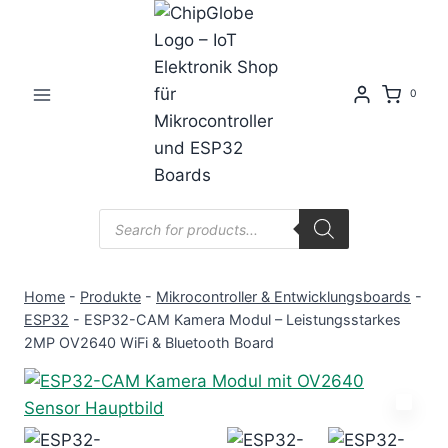
Zum
Inhalt
springen
0
Products
search
Home
-
Produkte
-
Mikrocontroller & Entwicklungsboards
-
ESP32
-
ESP32-CAM Kamera Modul – Leistungsstarkes
2MP OV2640 WiFi & Bluetooth Board