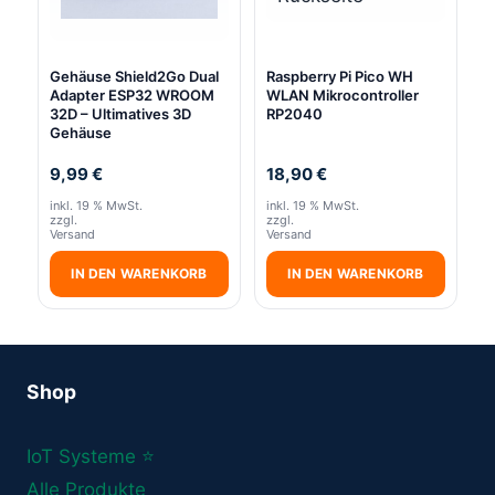
Gehäuse Shield2Go Dual
Raspberry Pi Pico WH
Adapter ESP32 WROOM
WLAN Mikrocontroller
32D – Ultimatives 3D
RP2040
Gehäuse
9,99
€
18,90
€
inkl. 19 % MwSt.
inkl. 19 % MwSt.
zzgl.
zzgl.
Versand
Versand
IN DEN WARENKORB
IN DEN WARENKORB
Shop
IoT Systeme ⭐
Alle Produkte