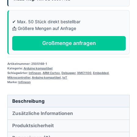
✔ Max. 50 Stück direkt bestellbar
📩 Größere Mengen auf Anfrage
Großmenge anfragen
Artikelnummer:
2505168-1
Kategorie:
Arduino kompatibel
Schlagwörter:
Infineon
,
ARM Cortex
,
Debugger
,
XMC1100
,
Embedded
,
Mikrocontroller
,
Arduino kompatibel
,
IoT
Marke:
Infineon
Beschreibung
Zusätzliche Informationen
Produktsicherheit