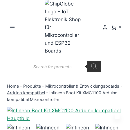
Zum
Inhalt
springen
0
Products
search
Home
-
Produkte
-
Mikrocontroller & Entwicklungsboards
-
Arduino kompatibel
-
Infineon Boot Kit XMC1100 Arduino
kompatibel Mikrocontroller