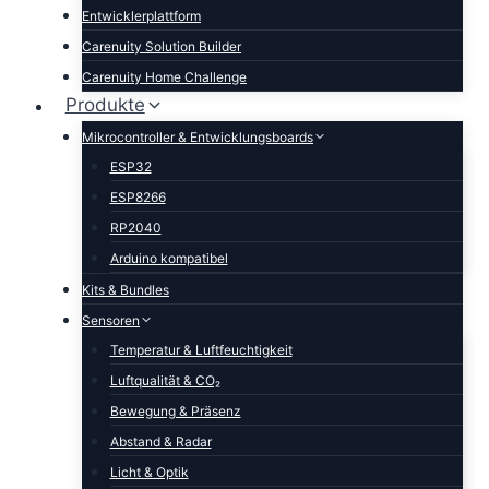
Entwicklerplattform
Carenuity Solution Builder
Carenuity Home Challenge
Produkte
Mikrocontroller & Entwicklungsboards
ESP32
ESP8266
RP2040
Arduino kompatibel
Kits & Bundles
Sensoren
Temperatur & Luftfeuchtigkeit
Luftqualität & CO₂
Bewegung & Präsenz
Abstand & Radar
Licht & Optik