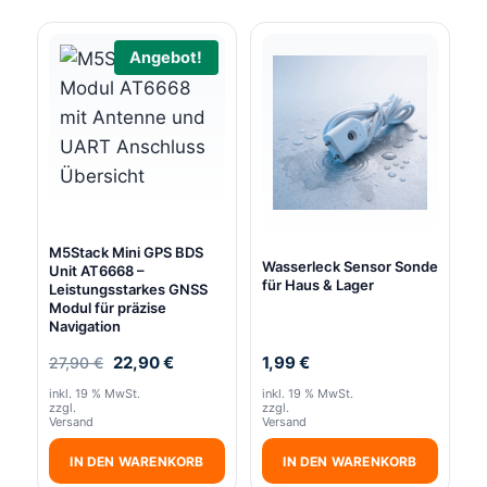
Angebot!
M5Stack Mini GPS BDS
Wasserleck Sensor Sonde
Unit AT6668 –
für Haus & Lager
Leistungsstarkes GNSS
Modul für präzise
Navigation
Ursprünglicher
Aktueller
22,90
€
1,99
€
27,90
€
Preis
Preis
inkl. 19 % MwSt.
inkl. 19 % MwSt.
war:
ist:
zzgl.
zzgl.
27,90 €
22,90 €.
Versand
Versand
IN DEN WARENKORB
IN DEN WARENKORB