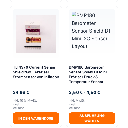
TLI4970 Current Sense
BMP180 Barometer
Shield2Go – Präziser
Sensor Shield D1 Mini –
Stromsensor von Infineon
Präziser Druck &
Temperatur Sensor
24,99
€
3,50
€
-
4,50
€
inkl. 19 % MwSt.
inkl. MwSt.
zzgl.
zzgl.
Versand
Versand
AUSFÜHRUNG
IN DEN WARENKORB
WÄHLEN
Dieses