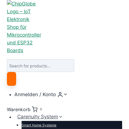
Zum
Inhalt
springen
Products
search
Anmelden / Konto
Warenkorb
0
Carenuity System
Smart Home Systeme