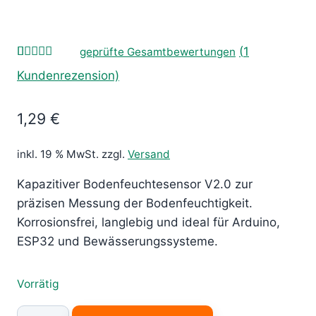
(
1
geprüfte Gesamtbewertungen
Bewertet
1
Kundenrezension)
mit
5.00
von 5,
basierend
1,29
€
auf
Kundenbewertung
inkl. 19 % MwSt.
zzgl.
Versand
Kapazitiver Bodenfeuchtesensor V2.0 zur
präzisen Messung der Bodenfeuchtigkeit.
Korrosionsfrei, langlebig und ideal für Arduino,
ESP32 und Bewässerungssysteme.
Vorrätig
Kapazitiver