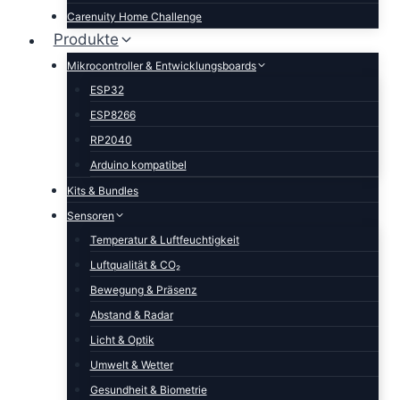
Carenuity Home Challenge
Produkte
Mikrocontroller & Entwicklungsboards
ESP32
ESP8266
RP2040
Arduino kompatibel
Kits & Bundles
Sensoren
Temperatur & Luftfeuchtigkeit
Luftqualität & CO₂
Bewegung & Präsenz
Abstand & Radar
Licht & Optik
Umwelt & Wetter
Gesundheit & Biometrie