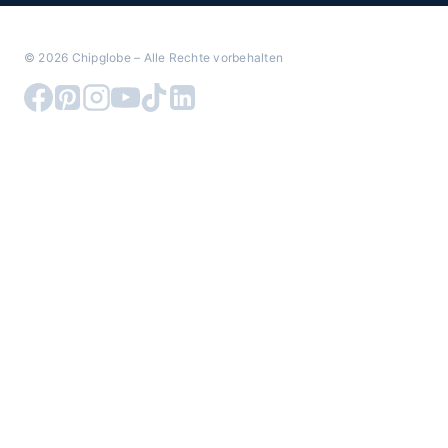
© 2026 Chipglobe – Alle Rechte vorbehalten
Warenkorb überprüfen
Es befinden sich keine Produkte im Warenkorb.
Untermenü
Carenuity System
umschalten
Smart Home Systeme
Entwicklerplattform
Carenuity Solution Builder