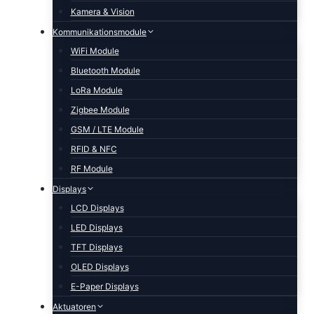
Kamera & Vision
Kommunikationsmodule
WiFi Module
Bluetooth Module
LoRa Module
Zigbee Module
GSM / LTE Module
RFID & NFC
RF Module
Displays
LCD Displays
LED Displays
TFT Displays
OLED Displays
E-Paper Displays
Aktuatoren