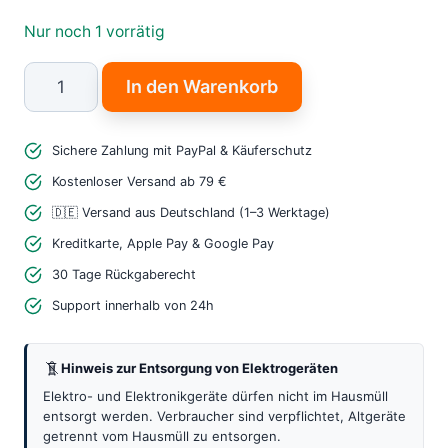
Nur noch 1 vorrätig
M5Stack
In den Warenkorb
BTC
Standing
Sichere Zahlung mit PayPal & Käuferschutz
Base
–
Kostenloser Versand ab 79 €
Leistungsstarke
🇩🇪 Versand aus Deutschland (1–3 Werktage)
Basis
Kreditkarte, Apple Pay & Google Pay
mit
30 Tage Rückgaberecht
DHT12
Support innerhalb von 24h
Sensor
für
Hinweis zur Entsorgung von Elektrogeräten
M5
Core
Elektro- und Elektronikgeräte dürfen nicht im Hausmüll
entsorgt werden. Verbraucher sind verpflichtet, Altgeräte
Menge
getrennt vom Hausmüll zu entsorgen.