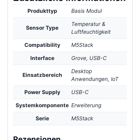
Produkttyp
Basis Modul
Temperatur &
Sensor Type
Luftfeuchtigkeit
Compatibility
M5Stack
Interface
Grove, USB-C
Desktop
Einsatzbereich
Anwendungen, IoT
Power Supply
USB-C
Systemkomponente
Erweiterung
Serie
M5Stack
Rezensionen