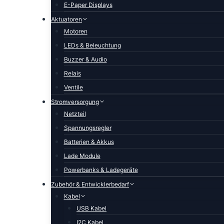
E-Paper Displays
Aktuatoren
Motoren
LEDs & Beleuchtung
Buzzer & Audio
Relais
Ventile
Stromversorgung
Netzteil
Spannungsregler
Batterien & Akkus
Lade Module
Powerbanks & Ladegeräte
Zubehör & Entwicklerbedarf
Kabel
USB Kabel
I2C Kabel