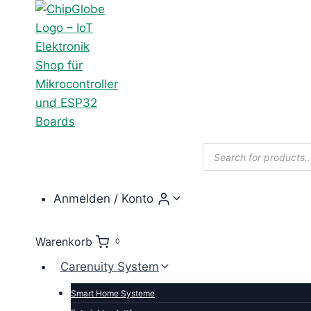
Zum
Inhalt
springen
Products
search
Anmelden / Konto
Warenkorb
0
Carenuity System
Smart Home Systeme