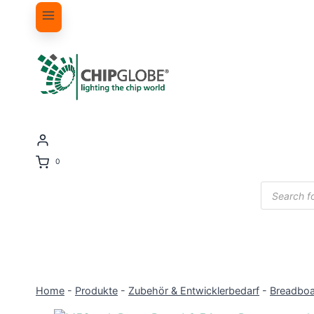
0
Products
search
Home
-
Produkte
-
Zubehör & Entwicklerbedarf
-
Breadbo