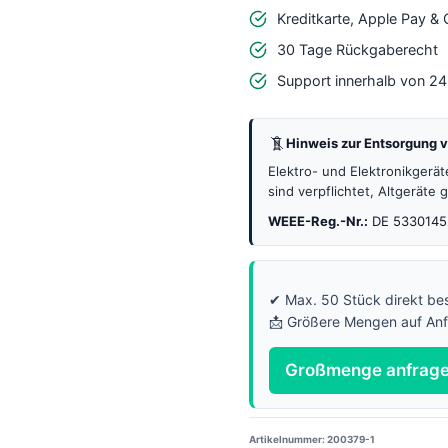
Prototypenplatine
Kreditkarte, Apple Pay &
mit
30 Tage Rückgaberecht
70
Support innerhalb von 2
Löchern
Menge
Hinweis zur Entsorgung v
Elektro- und Elektronikgerä
sind verpflichtet, Altgeräte
WEEE-Reg.-Nr.:
DE 5330145
✔ Max. 50 Stück direkt bes
📩 Größere Mengen auf An
Großmenge anfrag
Artikelnummer:
200379-1