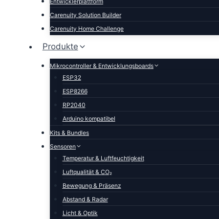
Entwicklerplattform
Carenuity Solution Builder
Carenuity Home Challenge
Produkte
Mikrocontroller & Entwicklungsboards
ESP32
ESP8266
RP2040
Arduino kompatibel
Kits & Bundles
Sensoren
Temperatur & Luftfeuchtigkeit
Luftqualität & CO₂
Bewegung & Präsenz
Abstand & Radar
Licht & Optik