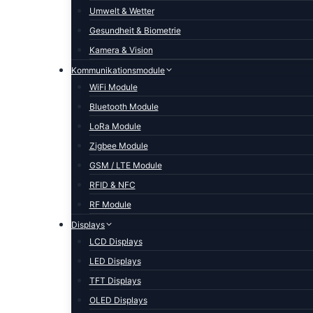
Umwelt & Wetter
Gesundheit & Biometrie
Kamera & Vision
Kommunikationsmodule
WiFi Module
Bluetooth Module
LoRa Module
Zigbee Module
GSM / LTE Module
RFID & NFC
RF Module
Displays
LCD Displays
LED Displays
TFT Displays
OLED Displays