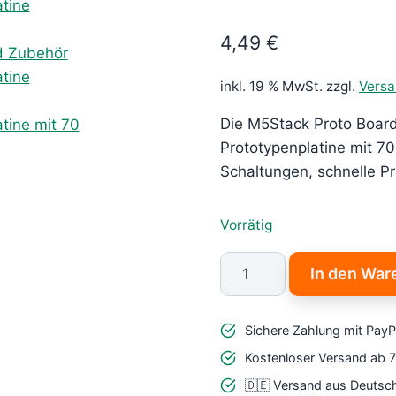
4,49
€
inkl. 19 % MwSt.
zzgl.
Vers
Die M5Stack Proto Board
Prototypenplatine mit 7
Schaltungen, schnelle Pr
Vorrätig
M5Stack
In den War
Proto
Board
Sichere Zahlung mit PayP
–
Top
Kostenloser Versand ab 
2.54mm
🇩🇪 Versand aus Deutsc