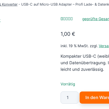
& Konverter
-
USB-C auf Micro-USB Adapter – Profi Lade- & Datenk
geprüfte Ges
Bewertet
1
mit
5.00
1,00
€
von 5,
basierend
auf
Kundenbewertung
inkl. 19 % MwSt.
zzgl.
Vers
Kompakter USB-C (weibli
und Datenübertragung. Id
leicht und zuverlässig.
Vorrätig
USB-
In den War
C
auf