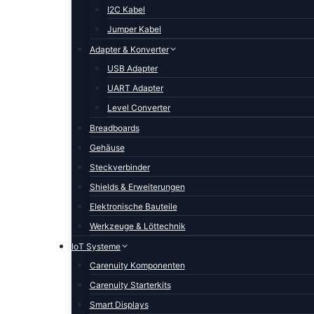
I2C Kabel
Jumper Kabel
Adapter & Konverter
USB Adapter
UART Adapter
Level Converter
Breadboards
Gehäuse
Steckverbinder
Shields & Erweiterungen
Elektronische Bauteile
Werkzeuge & Löttechnik
IoT Systeme
Carenuity Komponenten
Carenuity Starterkits
Smart Displays