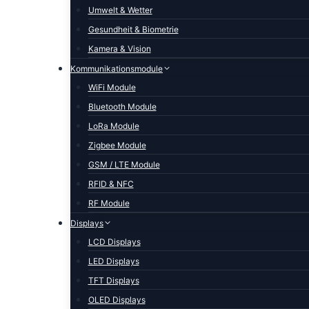
Umwelt & Wetter
Gesundheit & Biometrie
Kamera & Vision
Kommunikationsmodule
WiFi Module
Bluetooth Module
LoRa Module
Zigbee Module
GSM / LTE Module
RFID & NFC
RF Module
Displays
LCD Displays
LED Displays
TFT Displays
OLED Displays