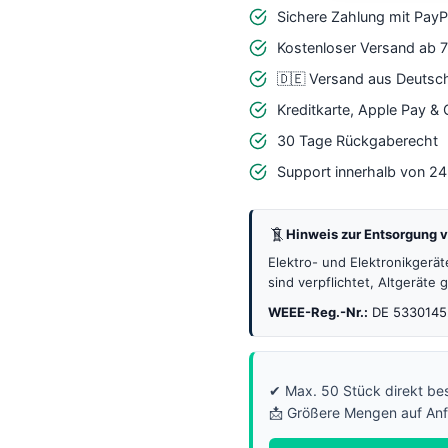
Sichere Zahlung mit PayP
Micro-
USB
Kostenloser Versand ab 
Adapter
🇩🇪 Versand aus Deutsc
–
Kreditkarte, Apple Pay &
Profi
30 Tage Rückgaberecht
Lade-
Support innerhalb von 2
&
Datenkonverter
Hinweis zur Entsorgung v
Menge
Elektro- und Elektronikgerä
sind verpflichtet, Altgeräte
WEEE-Reg.-Nr.:
DE 5330145
✔ Max. 50 Stück direkt bes
📩 Größere Mengen auf An