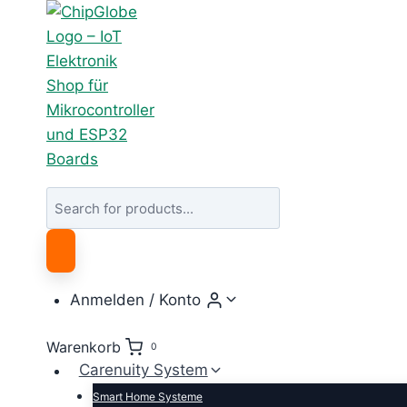
Zum
Inhalt
springen
Products
search
Anmelden / Konto
Warenkorb
0
Carenuity System
Smart Home Systeme