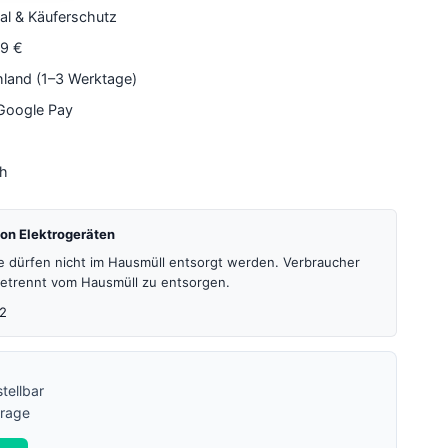
al & Käuferschutz
79 €
hland (1–3 Werktage)
 Google Pay
4h
on Elektrogeräten
te dürfen nicht im Hausmüll entsorgt werden. Verbraucher
 getrennt vom Hausmüll zu entsorgen.
2
tellbar
frage