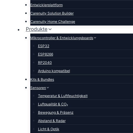
Entwicklerplattform
Carenuity Solution Builder
Carenuity Home Challenge
Produkte
Mikrocontroller & Entwicklungsboards
ESP32
ESP8266
RP2040
Arduino kompatibel
Kits & Bundles
Sensoren
Temperatur & Luftfeuchtigkeit
Luftqualität & CO₂
Bewegung & Präsenz
Abstand & Radar
Licht & Optik