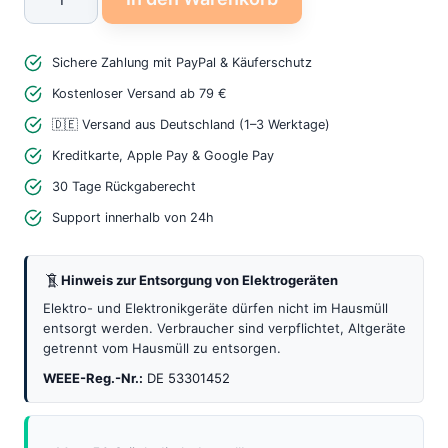
C
auf
Sichere Zahlung mit PayPal & Käuferschutz
USB
C
Kostenloser Versand ab 79 €
Kabel
🇩🇪 Versand aus Deutschland (1–3 Werktage)
60W
Kreditkarte, Apple Pay & Google Pay
–
30 Tage Rückgaberecht
Profi
Support innerhalb von 24h
PD
Schnellladekabel
Hinweis zur Entsorgung von Elektrogeräten
25cm
2m
Elektro- und Elektronikgeräte dürfen nicht im Hausmüll
entsorgt werden. Verbraucher sind verpflichtet, Altgeräte
Menge
getrennt vom Hausmüll zu entsorgen.
WEEE-Reg.-Nr.:
DE 53301452