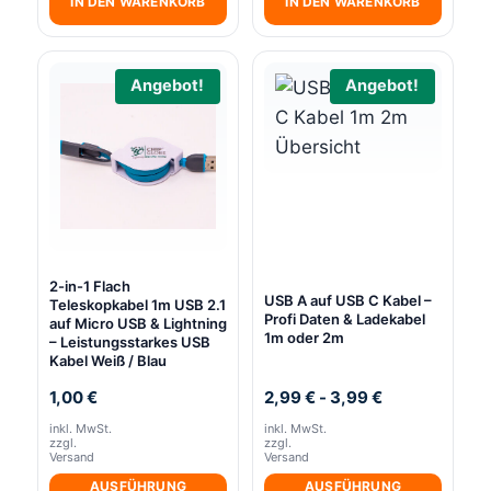
IN DEN WARENKORB
IN DEN WARENKORB
Angebot!
Angebot!
2-in-1 Flach
USB A auf USB C Kabel –
Teleskopkabel 1m USB 2.1
Profi Daten & Ladekabel
auf Micro USB & Lightning
1m oder 2m
– Leistungsstarkes USB
Kabel Weiß / Blau
1,00
€
2,99
€
-
3,99
€
inkl. MwSt.
inkl. MwSt.
zzgl.
zzgl.
Versand
Versand
AUSFÜHRUNG
AUSFÜHRUNG