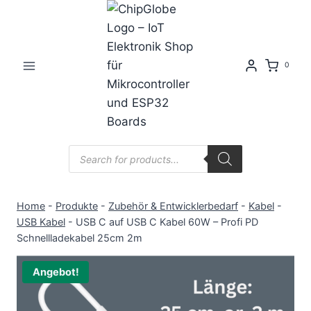
Zum
Inhalt
springen
0
Products
search
Home
-
Produkte
-
Zubehör & Entwicklerbedarf
-
Kabel
-
USB Kabel
-
USB C auf USB C Kabel 60W – Profi PD
Schnellladekabel 25cm 2m
Angebot!