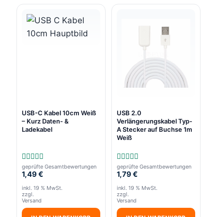
USB-C Kabel 10cm Weiß
USB 2.0
– Kurz Daten- &
Verlängerungskabel Typ-
Ladekabel
A Stecker auf Buchse 1m
Weiß
geprüfte Gesamtbewertungen
geprüfte Gesamtbewertungen
Bewertet
Bewertet
1,49
€
1,79
€
mit
mit
5.00
5.00
von 5
von 5
inkl. 19 % MwSt.
inkl. 19 % MwSt.
zzgl.
zzgl.
Versand
Versand