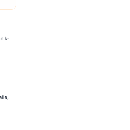
nik-
lle,