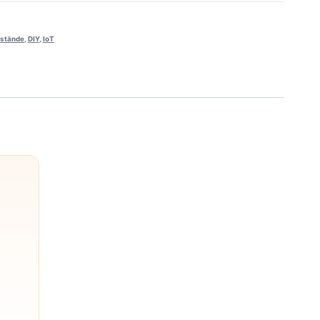
stände
,
DIY
,
IoT