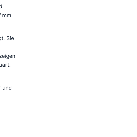
d
–7 mm
t. Sie
zeigen
uart.
r und