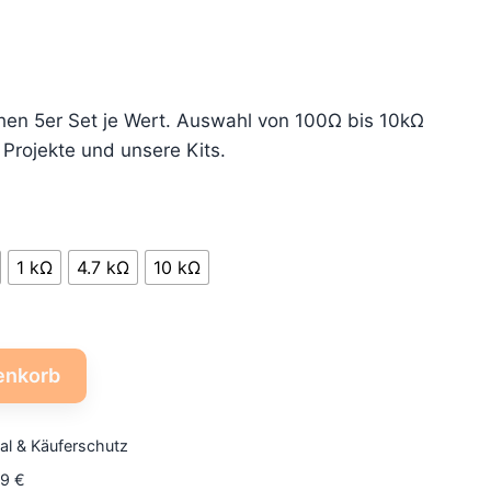
hen 5er Set je Wert. Auswahl von 100Ω bis 10kΩ
T Projekte und unsere Kits.
1 kΩ
4.7 kΩ
10 kΩ
enkorb
al & Käuferschutz
79 €