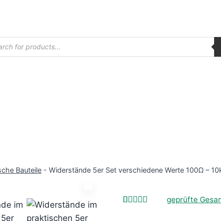
ucts
ch
sche Bauteile
-
Widerstände 5er Set verschiedene Werte 100Ω – 1
geprüfte Ges
Bewertet
1
mit
5.00