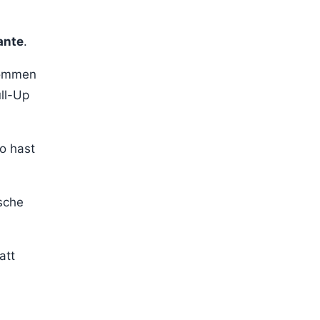
ante
.
 kommen
ll-Up
o hast
sche
att