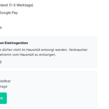
hland (1–3 Werktage)
 Google Pay
4h
on Elektrogeräten
te dürfen nicht im Hausmüll entsorgt werden. Verbraucher
 getrennt vom Hausmüll zu entsorgen.
2
tellbar
frage
en