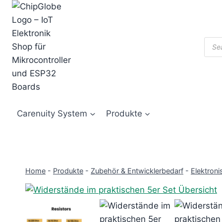
Zum
Inhalt
springen
Prod
sear
Carenuity System
Produkte
Home
-
Produkte
-
Zubehör & Entwicklerbedarf
-
Elektroni