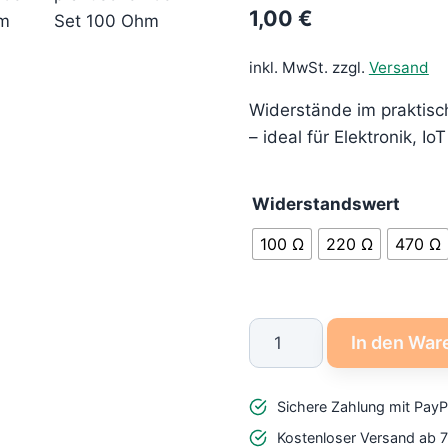
1,00
€
von 5,
basierend
auf
Kundenbewertung
inkl. MwSt.
zzgl.
Versand
Widerstände im praktisc
– ideal für Elektronik, Io
Widerstandswert
100 Ω
220 Ω
470 Ω
Widerstände
In den War
5er
Set
Sichere Zahlung mit PayP
verschiedene
Werte
Kostenloser Versand ab 