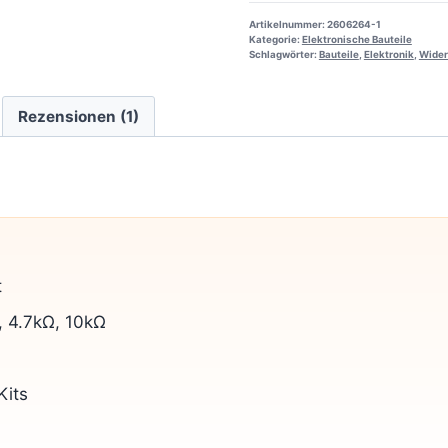
Artikelnummer:
2606264-1
Kategorie:
Elektronische Bauteile
Schlagwörter:
Bauteile
,
Elektronik
,
Wider
Rezensionen (1)
t
, 4.7kΩ, 10kΩ
Kits