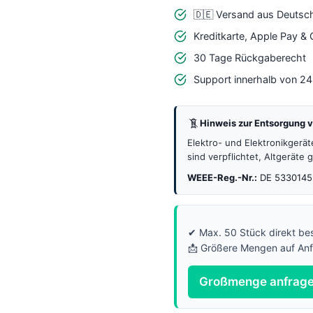
100Ω
🇩🇪 Versand aus Deutsc
–
Kreditkarte, Apple Pay &
10kΩ
30 Tage Rückgaberecht
Menge
Support innerhalb von 2
Hinweis zur Entsorgung v
Elektro- und Elektronikgerä
sind verpflichtet, Altgeräte
WEEE-Reg.-Nr.:
DE 5330145
✔ Max. 50 Stück direkt bes
📩 Größere Mengen auf An
Großmenge anfrag