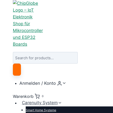
Zum
Inhalt
springen
Products
search
Anmelden / Konto
Warenkorb
0
Carenuity System
Smart Home Systeme