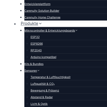
Entwicklerplattform
Carenuity Solution Builder
Carenuity Home Challenge
Produkte
Mikrocontroller & Entwicklungsboards
ESP32
ESP8266
RP2040
Arduino kompatibel
Kits & Bundles
Sensoren
Temperatur & Luftfeuchtigkeit
Luftqualität & CO₂
Bewegung & Präsenz
Abstand & Radar
Licht & Optik