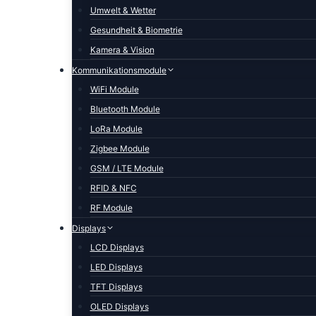
Umwelt & Wetter
Gesundheit & Biometrie
Kamera & Vision
Kommunikationsmodule
WiFi Module
Bluetooth Module
LoRa Module
Zigbee Module
GSM / LTE Module
RFID & NFC
RF Module
Displays
LCD Displays
LED Displays
TFT Displays
OLED Displays