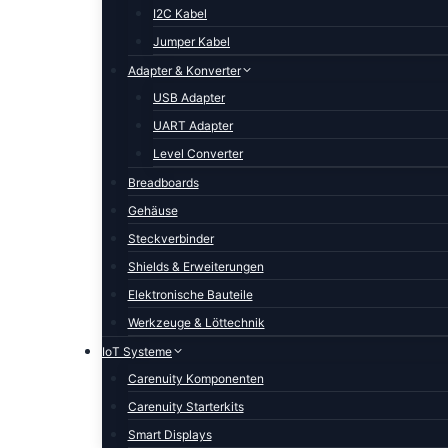
I2C Kabel
Jumper Kabel
Adapter & Konverter
USB Adapter
UART Adapter
Level Converter
Breadboards
Gehäuse
Steckverbinder
Shields & Erweiterungen
Elektronische Bauteile
Werkzeuge & Löttechnik
IoT Systeme
Carenuity Komponenten
Carenuity Starterkits
Smart Displays