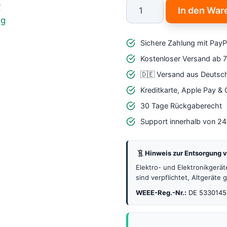
5V
In den War
2W
Solar
Sichere Zahlung mit PayP
Panel
USB
Kostenloser Versand ab 
–
🇩🇪 Versand aus Deutsc
Mobiles
Kreditkarte, Apple Pay &
Solarladegerät
30 Tage Rückgaberecht
für
Support innerhalb von 2
Outdoor
und
Hinweis zur Entsorgung v
DIY
Menge
Elektro- und Elektronikgerä
sind verpflichtet, Altgeräte
WEEE-Reg.-Nr.:
DE 5330145