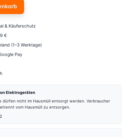
enkorb
al & Käuferschutz
79 €
hland (1–3 Werktage)
 Google Pay
4h
on Elektrogeräten
te dürfen nicht im Hausmüll entsorgt werden. Verbraucher
 getrennt vom Hausmüll zu entsorgen.
2