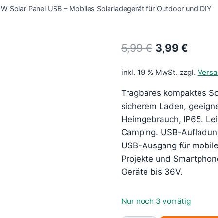
W Solar Panel USB – Mobiles Solarladegerät für Outdoor und DIY
Ursprünglich
Aktuel
5,99
€
3,99
€
Preis
Preis
inkl. 19 % MwSt.
zzgl.
Vers
war:
ist:
Tragbares kompaktes So
5,99 €
3,99 €
sicherem Laden, geeigne
Heimgebrauch, IP65. Lei
Camping. USB-Aufladung
USB-Ausgang für mobile
Projekte und Smartphon
Geräte bis 36V.
Nur noch 3 vorrätig