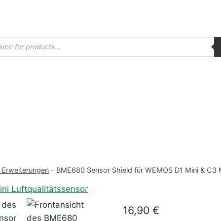
ucts
ch
& Erweiterungen
-
BME680 Sensor Shield für WEMOS D1 Mini & C3 Mi
16,90
€