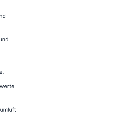
und
 und
e.
swerte
umluft