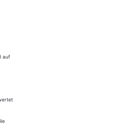
l auf
wertet
le