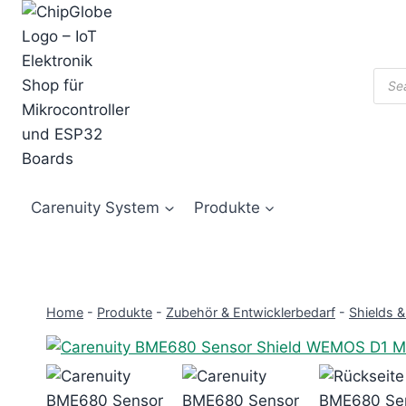
Zum
Inhalt
springen
Prod
sear
Carenuity System
Produkte
Home
-
Produkte
-
Zubehör & Entwicklerbedarf
-
Shields 