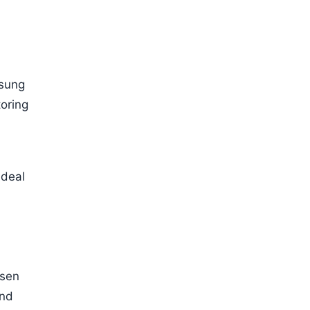
ssung
oring
ideal
ssen
und