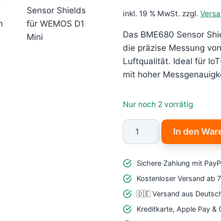
inkl. 19 % MwSt.
zzgl.
Vers
Das BME680 Sensor Shie
die präzise Messung von
Luftqualität. Ideal für 
mit hoher Messgenauigkei
Nur noch 2 vorrätig
BME680
In den War
Sensor
Shield
Sichere Zahlung mit PayP
für
WEMOS
Kostenloser Versand ab 
D1
🇩🇪 Versand aus Deutsc
Mini
Kreditkarte, Apple Pay &
&