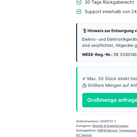
30 Tage Rückgaberecht
C3
Support innerhalb von 2
Mini
–
Hinweis zur Entsorgung v
Luftqualitätssensor
Menge
Elektro- und Elektronikgerä
sind verpflichtet, Altgeräte
WEEE-Reg.-Nr.:
DE 5330145
✔ Max. 50 Stück direkt bes
📩 Größere Mengen auf An
Großmenge anfrag
Artikelnummer:
2406112-1
Kategorie:
Shields & Erweiterungen
Schlagwörter:
ESP32 Sensor
,
Temperatur
IoT Sensor