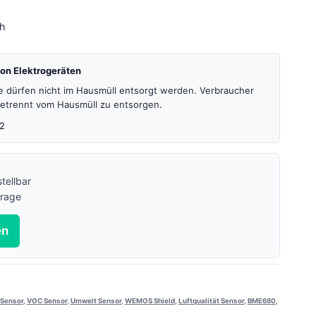
4h
on Elektrogeräten
te dürfen nicht im Hausmüll entsorgt werden. Verbraucher
 getrennt vom Hausmüll zu entsorgen.
2
tellbar
frage
en
 Sensor
,
VOC Sensor
,
Umwelt Sensor
,
WEMOS Shield
,
Luftqualität Sensor
,
BME680
,