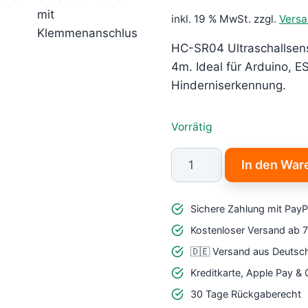
inkl. 19 % MwSt.
zzgl.
Vers
HC-SR04 Ultraschallsen
4m. Ideal für Arduino, E
Hinderniserkennung.
Vorrätig
HC-
In den War
SR04
Ultraschallsensor
Sichere Zahlung mit PayP
–
Präziser
Kostenloser Versand ab 
Distanzsensor
🇩🇪 Versand aus Deutsc
für
Kreditkarte, Apple Pay &
IoT
30 Tage Rückgaberecht
&