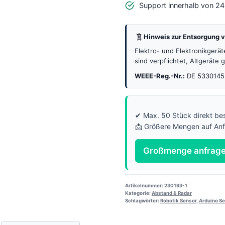
Support innerhalb von 2
Robotik
Menge
Hinweis zur Entsorgung v
Elektro- und Elektronikgerä
sind verpflichtet, Altgeräte
WEEE-Reg.-Nr.:
DE 5330145
✔ Max. 50 Stück direkt bes
📩 Größere Mengen auf An
Großmenge anfrag
Artikelnummer:
230193-1
Kategorie:
Abstand & Radar
Schlagwörter:
Robotik Sensor
,
Arduino Se