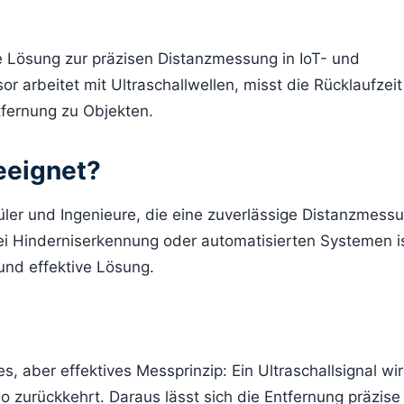
e Lösung zur präzisen Distanzmessung in IoT- und
r arbeitet mit Ultraschallwellen, misst die Rücklaufzei
tfernung zu Objekten.
eeignet?
hüler und Ingenieure, die eine zuverlässige Distanzmess
bei Hinderniserkennung oder automatisierten Systemen i
und effektive Lösung.
, aber effektives Messprinzip: Ein Ultraschallsignal wi
 zurückkehrt. Daraus lässt sich die Entfernung präzise