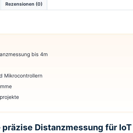
Rezensionen (0)
stanzmessung bis 4m
d Mikrocontrollern
lemme
projekte
 präzise Distanzmessung für IoT