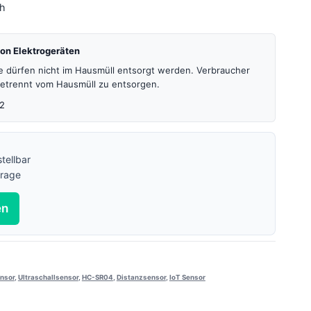
4h
on Elektrogeräten
te dürfen nicht im Hausmüll entsorgt werden. Verbraucher
 getrennt vom Hausmüll zu entsorgen.
2
tellbar
frage
en
nsor
,
Ultraschallsensor
,
HC-SR04
,
Distanzsensor
,
IoT Sensor