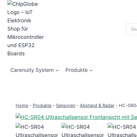
Zum
Inhalt
springen
Prod
sear
Carenuity System
Produkte
Home
-
Produkte
-
Sensoren
-
Abstand & Radar
-
HC-SR04 