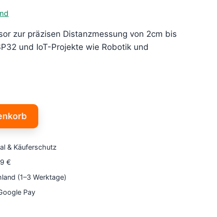
and
sor zur präzisen Distanzmessung von 2cm bis
SP32 und IoT-Projekte wie Robotik und
enkorb
al & Käuferschutz
79 €
hland (1–3 Werktage)
 Google Pay