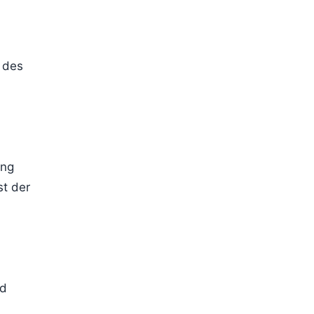
t des
ung
st der
rd