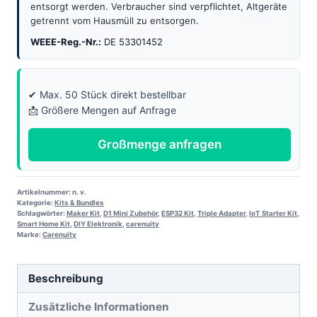
entsorgt werden. Verbraucher sind verpflichtet, Altgeräte
getrennt vom Hausmüll zu entsorgen.
WEEE-Reg.-Nr.:
DE 53301452
✔ Max. 50 Stück direkt bestellbar
📩 Größere Mengen auf Anfrage
Großmenge anfragen
Artikelnummer:
n. v.
Kategorie:
Kits & Bundles
Schlagwörter:
Maker Kit
,
D1 Mini Zubehör
,
ESP32 Kit
,
Triple Adapter
,
IoT Starter Kit
,
Smart Home Kit
,
DIY Elektronik
,
carenuity
Marke:
Carenuity
Beschreibung
Zusätzliche Informationen