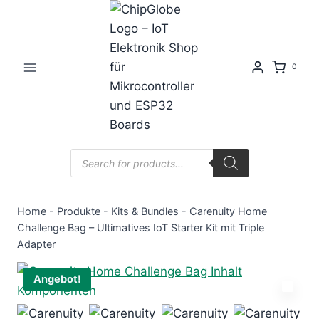
Zum
Inhalt
springen
0
Products
search
Home
-
Produkte
-
Kits & Bundles
-
Carenuity Home
Challenge Bag – Ultimatives IoT Starter Kit mit Triple
Adapter
Angebot!