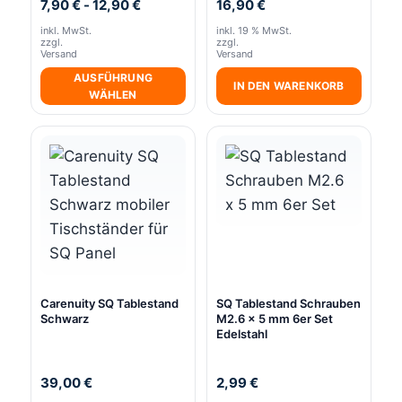
7,90
€
-
12,90
€
16,90
€
inkl. MwSt.
inkl. 19 % MwSt.
zzgl.
zzgl.
Versand
Versand
AUSFÜHRUNG
IN DEN WARENKORB
WÄHLEN
Dieses
Produkt
weist
mehrere
Varianten
auf.
Die
Optionen
Carenuity SQ Tablestand
SQ Tablestand Schrauben
können
Schwarz
M2.6 x 5 mm 6er Set
auf
Edelstahl
der
Produktseite
39,00
€
2,99
€