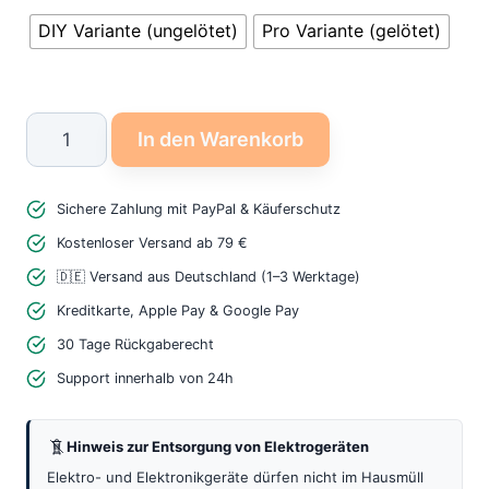
DIY Variante (ungelötet)
Pro Variante (gelötet)
Carenuity
In den Warenkorb
Home
Challenge
Sichere Zahlung mit PayPal & Käuferschutz
Bag
–
Kostenloser Versand ab 79 €
Ultimatives
🇩🇪 Versand aus Deutschland (1–3 Werktage)
IoT
Kreditkarte, Apple Pay & Google Pay
Starter
30 Tage Rückgaberecht
Kit
Support innerhalb von 24h
mit
Triple
Hinweis zur Entsorgung von Elektrogeräten
Adapter
Menge
Elektro- und Elektronikgeräte dürfen nicht im Hausmüll