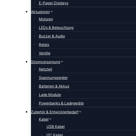
E-Paper Displays
Aktuatoren
Motoren
LEDs & Beleuchtung
Buzzer & Audio
Relais
Ventile
Stromversorgung
Netzteil
Spannungsregler
Batterien & Akkus
Lade Module
Powerbanks & Ladegeräte
Zubehör & Entwicklerbedarf
Kabel
USB Kabel
I2C Kabel