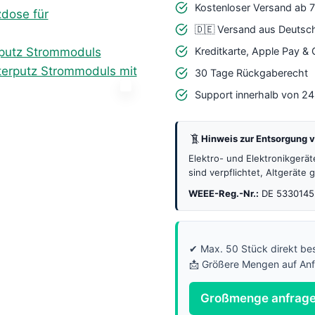
Professionelles
Kostenloser Versand ab 
Unterputz
🇩🇪 Versand aus Deutsc
Strommodul
Kreditkarte, Apple Pay &
(230V)
30 Tage Rückgaberecht
Menge
Support innerhalb von 2
Hinweis zur Entsorgung v
Elektro- und Elektronikgerä
sind verpflichtet, Altgeräte
WEEE-Reg.-Nr.:
DE 5330145
✔ Max. 50 Stück direkt bes
📩 Größere Mengen auf An
Großmenge anfrag