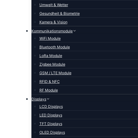
Umwelt & Wetter
Gesundheit & Biometrie
Kamera & Vision
Kommunikationsmodule
WiFi Module
Bluetooth Module
LoRa Module
Zigbee Module
GSM / LTE Module
RFID & NFC
RF Module
Displays
LCD Displays
LED Displays
TFT Displays
OLED Displays