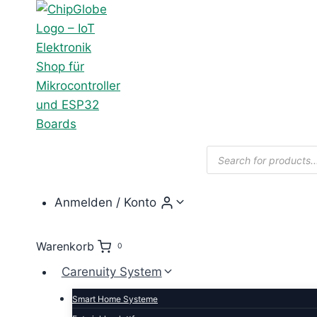
Zum
Inhalt
springen
Products
search
Anmelden / Konto
Warenkorb
0
Carenuity System
Smart Home Systeme