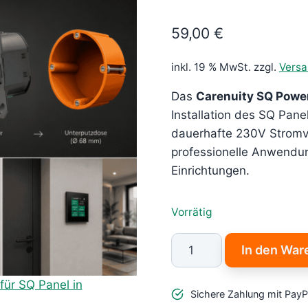
59,00
€
inkl. 19 % MwSt.
zzgl.
Vers
Das
Carenuity SQ Powe
Installation des SQ Pane
dauerhafte 230V Stromve
professionelle Anwendu
Einrichtungen.
Vorrätig
Carenuity
In den War
SQ
Power
Sichere Zahlung mit PayP
–