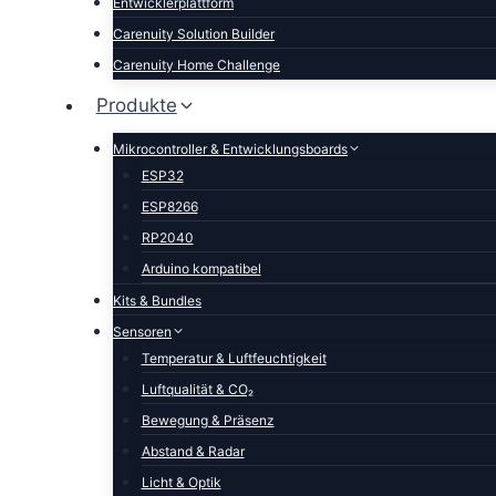
Entwicklerplattform
Carenuity Solution Builder
Carenuity Home Challenge
Produkte
Mikrocontroller & Entwicklungsboards
ESP32
ESP8266
RP2040
Arduino kompatibel
Kits & Bundles
Sensoren
Temperatur & Luftfeuchtigkeit
Luftqualität & CO₂
Bewegung & Präsenz
Abstand & Radar
Licht & Optik