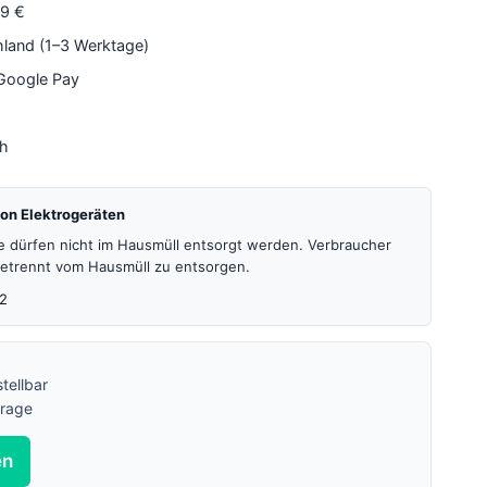
79 €
hland (1–3 Werktage)
 Google Pay
4h
on Elektrogeräten
te dürfen nicht im Hausmüll entsorgt werden. Verbraucher
 getrennt vom Hausmüll zu entsorgen.
2
tellbar
frage
en