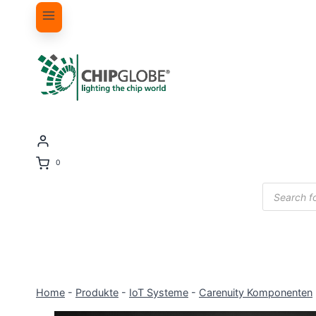
0
Products
search
Home
-
Produkte
-
IoT Systeme
-
Carenuity Komponenten