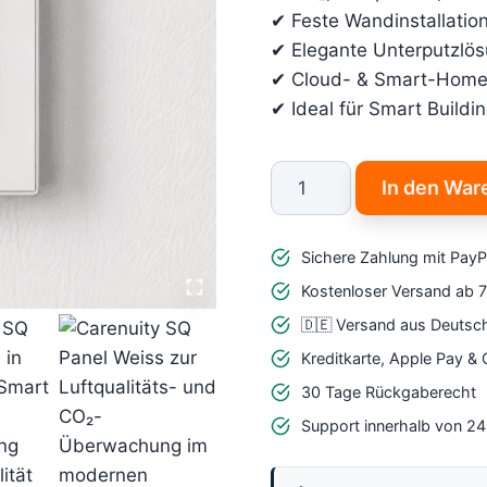
✔ Feste Wandinstallatio
✔ Elegante Unterputzlös
✔ Cloud- & Smart-Home-
✔ Ideal für Smart Buildi
Carenuity
In den War
Starterkit
Wand
Sichere Zahlung mit PayP
Weiß
Menge
Kostenloser Versand ab 
🇩🇪 Versand aus Deutsc
Kreditkarte, Apple Pay &
30 Tage Rückgaberecht
Support innerhalb von 2