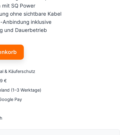
n mit SQ Power
ung ohne sichtbare Kabel
Anbindung inklusive
ng und Dauerbetrieb
enkorb
al & Käuferschutz
79 €
hland (1–3 Werktage)
 Google Pay
4h