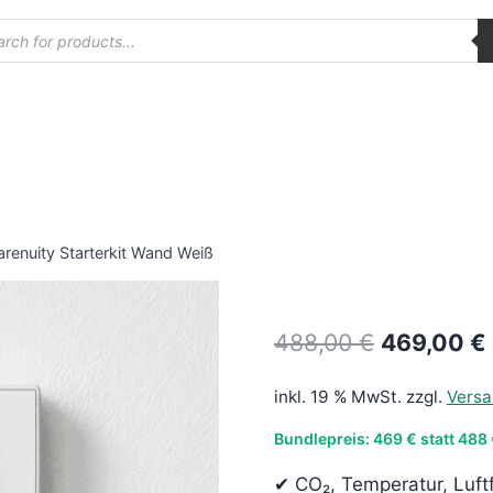
ucts
ch
renuity Starterkit Wand Weiß
Ursprüngl
488,00
€
469,00
€
Preis
inkl. 19 % MwSt.
zzgl.
Vers
war:
Bundlepreis: 469 € statt 488
488,00 €
✔ CO₂, Temperatur, Luftf