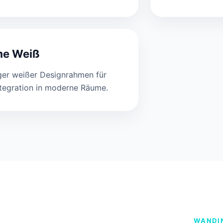
me Weiß
er weißer Designrahmen für
ntegration in moderne Räume.
WANDI