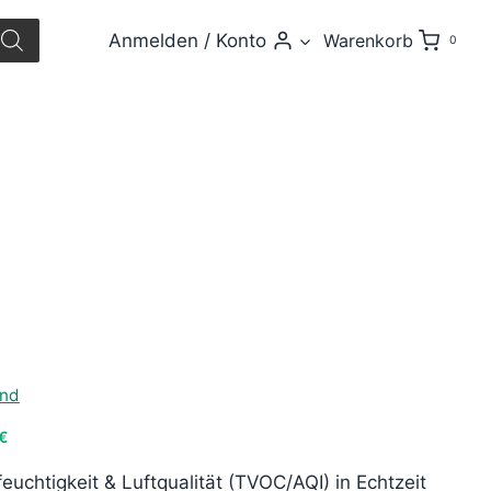
Anmelden / Konto
Warenkorb
0
icher
Aktueller
Preis
and
ist:
 €
469,00 €.
euchtigkeit & Luftqualität (TVOC/AQI) in Echtzeit