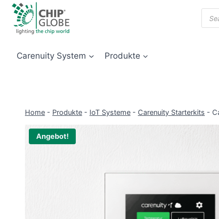
Zum
Prod
Inhalt
sear
springen
Carenuity System
Produkte
Home
-
Produkte
-
IoT Systeme
-
Carenuity Starterkits
-
Ca
Angebot!