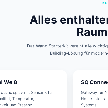
KO
Alles enthalte
Raumi
Das Wand Starterkit vereint alle wicht
Building-Lösung für moder
l Weiß
SQ Conne
ouchdisplay mit Sensorik für
Gateway für N
alität, Temperatur,
Home-Integrati
gkeit und Präsenz.
Systems.