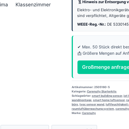
Hinweis zur Entsorgung v
Elektro- und Elektronikgerä
sind verpflichtet, Altgeräte
WEEE-Reg.-Nr.:
DE 5330145
✔ Max. 50 Stück direkt bes
📩 Größere Mengen auf An
Großmenge anfrag
Artikelnummer:
2505160-5
Kategorie:
Carenuity Starterkits
Schlagwörter:
smart building sensor
,
iot 
wandmontage
,
smart home luftsensor
,
r
büro
,
tvoc sensor wand
,
luftfeuchtigkeit
raumluftüberwachung system
,
carenuity
Marke:
Carenuity