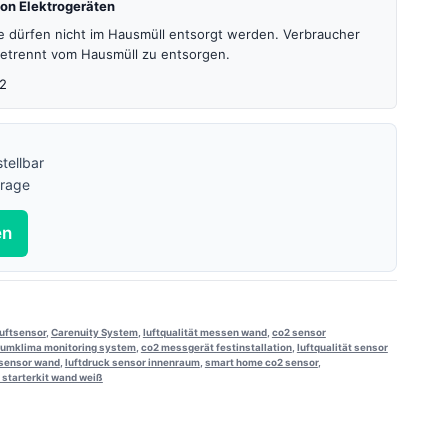
on Elektrogeräten
te dürfen nicht im Hausmüll entsorgt werden. Verbraucher
 getrennt vom Hausmüll zu entsorgen.
2
tellbar
frage
en
luftsensor
,
Carenuity System
,
luftqualität messen wand
,
co2 sensor
aumklima monitoring system
,
co2 messgerät festinstallation
,
luftqualität sensor
 sensor wand
,
luftdruck sensor innenraum
,
smart home co2 sensor
,
 starterkit wand weiß