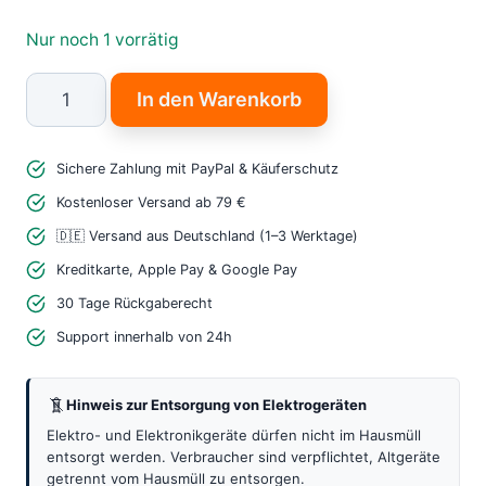
Nur noch 1 vorrätig
M5Stack
In den Warenkorb
Mini
GPS
Sichere Zahlung mit PayPal & Käuferschutz
BDS
Unit
Kostenloser Versand ab 79 €
AT6668
🇩🇪 Versand aus Deutschland (1–3 Werktage)
–
Kreditkarte, Apple Pay & Google Pay
Leistungsstarkes
30 Tage Rückgaberecht
GNSS
Support innerhalb von 24h
Modul
für
Hinweis zur Entsorgung von Elektrogeräten
präzise
Navigation
Elektro- und Elektronikgeräte dürfen nicht im Hausmüll
entsorgt werden. Verbraucher sind verpflichtet, Altgeräte
Menge
getrennt vom Hausmüll zu entsorgen.