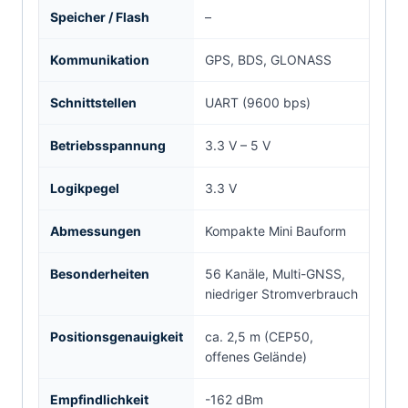
Speicher / Flash
–
Kommunikation
GPS, BDS, GLONASS
Schnittstellen
UART (9600 bps)
Betriebsspannung
3.3 V – 5 V
Logikpegel
3.3 V
Abmessungen
Kompakte Mini Bauform
Besonderheiten
56 Kanäle, Multi-GNSS,
niedriger Stromverbrauch
Positionsgenauigkeit
ca. 2,5 m (CEP50,
offenes Gelände)
Empfindlichkeit
-162 dBm