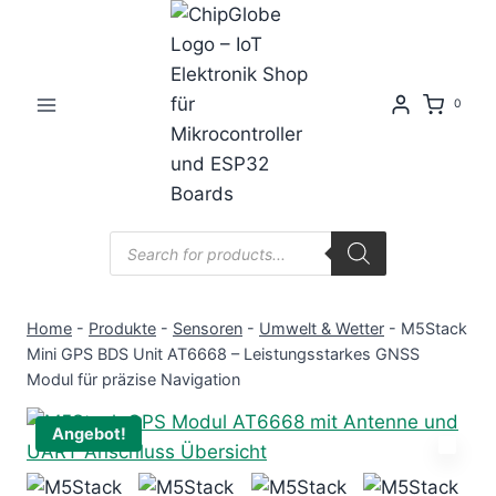
Zum
Inhalt
springen
0
Products
search
Home
-
Produkte
-
Sensoren
-
Umwelt & Wetter
-
M5Stack
Mini GPS BDS Unit AT6668 – Leistungsstarkes GNSS
Modul für präzise Navigation
Angebot!