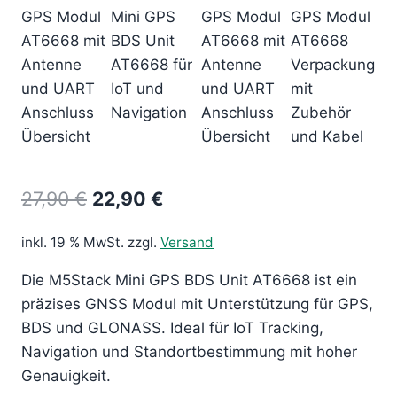
Ursprünglicher
Aktueller
27,90
€
22,90
€
Preis
Preis
inkl. 19 % MwSt.
zzgl.
Versand
war:
ist:
Die M5Stack Mini GPS BDS Unit AT6668 ist ein
27,90 €
22,90 €.
präzises GNSS Modul mit Unterstützung für GPS,
BDS und GLONASS. Ideal für IoT Tracking,
Navigation und Standortbestimmung mit hoher
Genauigkeit.