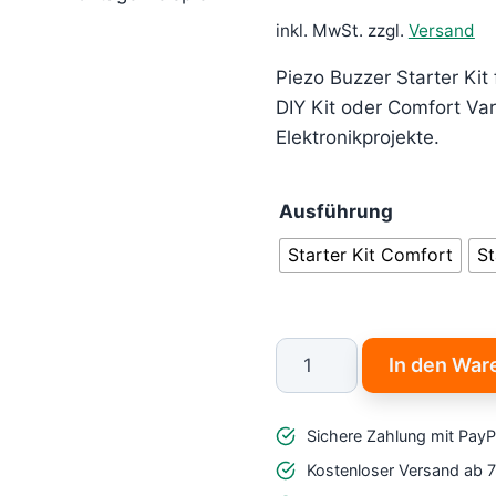
inkl. MwSt.
zzgl.
Versand
Piezo Buzzer Starter Kit
DIY Kit oder Comfort Vari
Elektronikprojekte.
Ausführung
Starter Kit Comfort
St
Passiver
In den War
Piezo
Buzzer
Sichere Zahlung mit PayP
Starter
Kit
Kostenloser Versand ab 