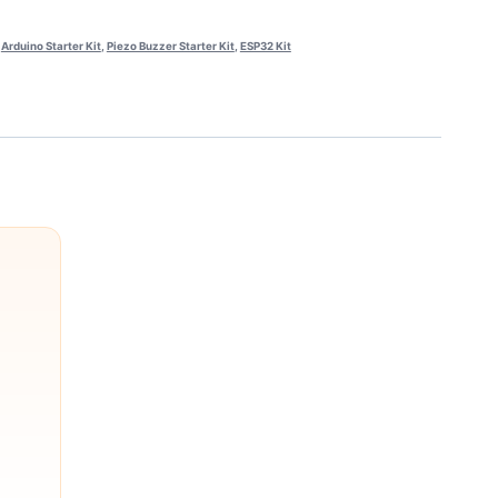
,
Arduino Starter Kit
,
Piezo Buzzer Starter Kit
,
ESP32 Kit