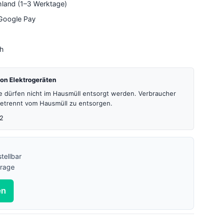
hland (1–3 Werktage)
 Google Pay
4h
on Elektrogeräten
te dürfen nicht im Hausmüll entsorgt werden. Verbraucher
 getrennt vom Hausmüll zu entsorgen.
2
tellbar
frage
en