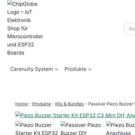
Zum
Inhalt
springen
Prod
sear
Carenuity System
Produkte
Home
-
Produkte
-
Kits & Bundles
-
Passiver Piezo Buzzer 