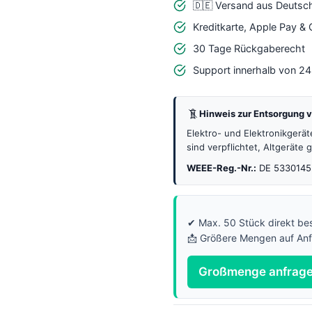
ESP32
🇩🇪 Versand aus Deutsc
C3
Kreditkarte, Apple Pay &
Mini
30 Tage Rückgaberecht
Arduino
Support innerhalb von 2
Menge
Hinweis zur Entsorgung v
Elektro- und Elektronikgerä
sind verpflichtet, Altgeräte
WEEE-Reg.-Nr.:
DE 5330145
✔ Max. 50 Stück direkt bes
📩 Größere Mengen auf An
Großmenge anfrag