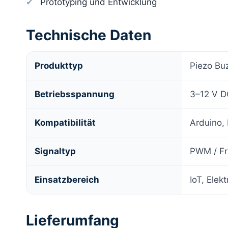
Prototyping und Entwicklung
Technische Daten
Produkttyp
Piezo Buz
Betriebsspannung
3–12 V D
Kompatibilität
Arduino,
Signaltyp
PWM / Fr
Einsatzbereich
IoT, Elek
Lieferumfang