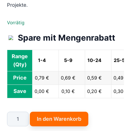
Projekte.
Vorrätig
Spare mit Mengenrabatt
Range
1-4
5-9
10-24
25-50
(Qty)
Price
0,79
€
0,69
€
0,59
€
0,49
€
Save
0,00
€
0,10
€
0,20
€
0,30
€
Passiver
In den Warenkorb
Piezo
Buzzer