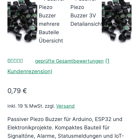
(
1
geprüfte Gesamtbewertungen
Bewertet
1
Kundenrezension)
mit
5.00
von 5,
basierend
0,79 €
auf
Kundenbewertung
inkl. 19 % MwSt.
zzgl.
Versand
Passiver Piezo Buzzer für Arduino, ESP32 und
Elektronikprojekte. Kompaktes Bauteil für
Signaltöne, Alarme, Statusmeldungen und IoT-