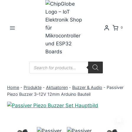
Zum
Inhalt
springen
0
Products
search
Home
-
Produkte
-
Aktuatoren
-
Buzzer & Audio
-
Passiver
Piezo Buzzer 3–12V 12mm Arduino Bauteil