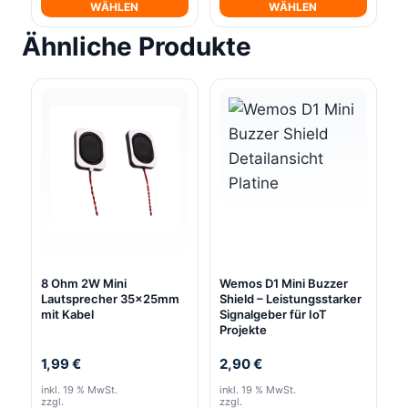
WÄHLEN
WÄHLEN
Dieses
Dieses
Ähnliche Produkte
Produkt
Produkt
weist
weist
mehrere
mehrere
Varianten
Varianten
auf.
auf.
Die
Die
Optionen
Optionen
können
können
auf
auf
der
der
8 Ohm 2W Mini
Wemos D1 Mini Buzzer
Produktseite
Produktseite
Lautsprecher 35x25mm
Shield – Leistungsstarker
mit Kabel
Signalgeber für IoT
gewählt
gewählt
Projekte
werden
werden
1,99
€
2,90
€
inkl. 19 % MwSt.
inkl. 19 % MwSt.
zzgl.
zzgl.