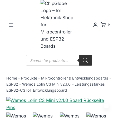
Zum
Inhalt
springen
0
Products
search
Home
-
Produkte
-
Mikrocontroller & Entwicklungsboards
-
ESP32
-
Wemos Lolin C3 Mini v2.1.0 – Leistungsstarkes
ESP32-C3 IoT Entwicklungsboard