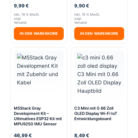
9,99
€
9,90
€
inkl. 19 % MwSt.
inkl. 19 % MwSt.
zzgl.
zzgl.
Versand
Versand
IN DEN WARENKORB
IN DEN WARENKORB
M5Stack Gray
C3 Mini mit 0.66 Zoll
Development Kit –
OLED Display Wi-Fi IoT
Ultimatives ESP32 Kit mit
Entwicklungsboard
MPU9250 IMU Sensor
46,99
€
8,49
€