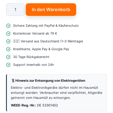
Wemos
In den Warenkorb
Lolin
C3
Sichere Zahlung mit PayPal & Käuferschutz
Mini
v2.1.0
Kostenloser Versand ab 79 €
–
🇩🇪 Versand aus Deutschland (1–3 Werktage)
Leistungsstarkes
Kreditkarte, Apple Pay & Google Pay
ESP32-
30 Tage Rückgaberecht
C3
Support innerhalb von 24h
IoT
Entwicklungsboard
Hinweis zur Entsorgung von Elektrogeräten
Menge
Elektro- und Elektronikgeräte dürfen nicht im Hausmüll
entsorgt werden. Verbraucher sind verpflichtet, Altgeräte
getrennt vom Hausmüll zu entsorgen.
WEEE-Reg.-Nr.:
DE 53301452