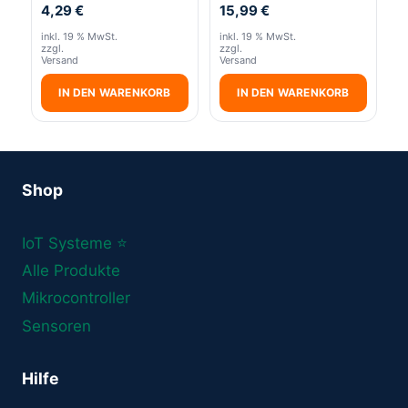
4,29
€
15,99
€
inkl. 19 % MwSt.
inkl. 19 % MwSt.
zzgl.
zzgl.
Versand
Versand
IN DEN WARENKORB
IN DEN WARENKORB
Shop
IoT Systeme ⭐
Alle Produkte
Mikrocontroller
Sensoren
Hilfe