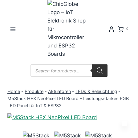
Zum
Inhalt
springen
0
Products
search
Home
-
Produkte
-
Aktuatoren
-
LEDs & Beleuchtung
-
M5Stack HEX NeoPixel LED Board – Leistungsstarkes RGB
LED Panel für IoT & ESP32