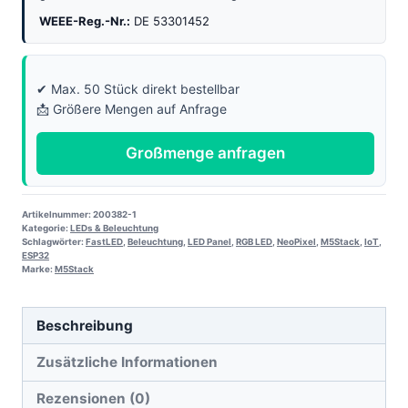
Menge
WEEE-Reg.-Nr.:
DE 53301452
✔ Max. 50 Stück direkt bestellbar
📩 Größere Mengen auf Anfrage
Großmenge anfragen
Artikelnummer:
200382-1
Kategorie:
LEDs & Beleuchtung
Schlagwörter:
FastLED
,
Beleuchtung
,
LED Panel
,
RGB LED
,
NeoPixel
,
M5Stack
,
IoT
,
ESP32
Marke:
M5Stack
Beschreibung
Zusätzliche Informationen
Rezensionen (0)