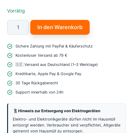
Vorrätig
M5Stack
In den Warenkorb
HEX
NeoPixel
Sichere Zahlung mit PayPal & Käuferschutz
LED
Board
Kostenloser Versand ab 79 €
–
🇩🇪 Versand aus Deutschland (1–3 Werktage)
Leistungsstarkes
Kreditkarte, Apple Pay & Google Pay
RGB
30 Tage Rückgaberecht
LED
Support innerhalb von 24h
Panel
für
Hinweis zur Entsorgung von Elektrogeräten
IoT
&
Elektro- und Elektronikgeräte dürfen nicht im Hausmüll
entsorgt werden. Verbraucher sind verpflichtet, Altgeräte
ESP32
getrennt vom Hausmüll zu entsorgen.