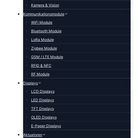
Kamera & Vision
Kommunikationsmodule
WiFi Module
Bluetooth Module
LoRa Module
Zigbee Module
GSM / LTE Module
RFID & NFC
RF Module
Displays
LCD Displays
LED Displays
TFT Displays
OLED Displays
E-Paper Displays
Aktuatoren