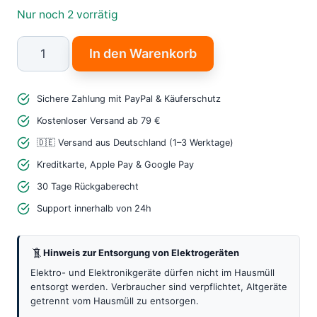
Nur noch 2 vorrätig
M5Stack
In den Warenkorb
Mini
Button
Sichere Zahlung mit PayPal & Käuferschutz
Unit
–
Kostenloser Versand ab 79 €
Leistungsstarker
🇩🇪 Versand aus Deutschland (1–3 Werktage)
Taster
Kreditkarte, Apple Pay & Google Pay
für
30 Tage Rückgaberecht
schnelle
Support innerhalb von 24h
IoT-
Projekte
Hinweis zur Entsorgung von Elektrogeräten
Menge
Elektro- und Elektronikgeräte dürfen nicht im Hausmüll
entsorgt werden. Verbraucher sind verpflichtet, Altgeräte
getrennt vom Hausmüll zu entsorgen.