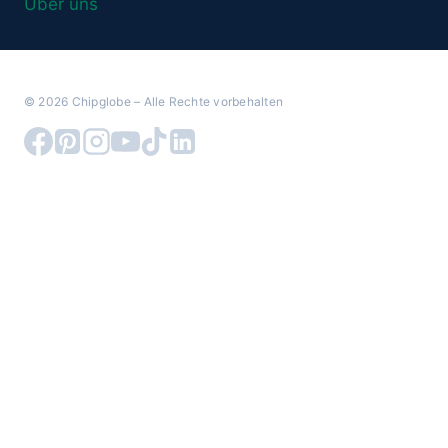
Über uns
© 2026 Chipglobe – Alle Rechte vorbehalten
Warenkorb überprüfen
Es befinden sich keine Produkte im Warenkorb.
Untermenü
Carenuity System
umschalten
Smart Home Systeme