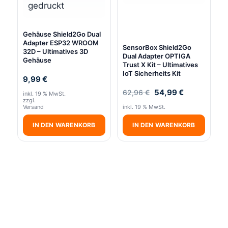
Gehäuse Shield2Go Dual
Adapter ESP32 WROOM
SensorBox Shield2Go
32D – Ultimatives 3D
Dual Adapter OPTIGA
Gehäuse
Trust X Kit – Ultimatives
IoT Sicherheits Kit
9,99
€
Ursprünglicher
Aktueller
54,99
€
62,96
€
inkl. 19 % MwSt.
Preis
Preis
zzgl.
Versand
inkl. 19 % MwSt.
war:
ist:
62,96 €
54,99 €.
IN DEN WARENKORB
IN DEN WARENKORB