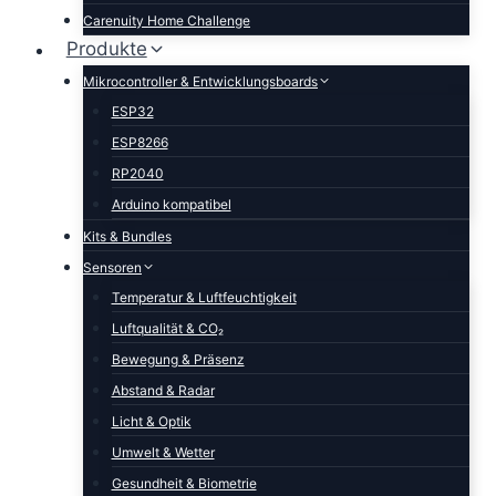
Carenuity Home Challenge
Produkte
Mikrocontroller & Entwicklungsboards
ESP32
ESP8266
RP2040
Arduino kompatibel
Kits & Bundles
Sensoren
Temperatur & Luftfeuchtigkeit
Luftqualität & CO₂
Bewegung & Präsenz
Abstand & Radar
Licht & Optik
Umwelt & Wetter
Gesundheit & Biometrie