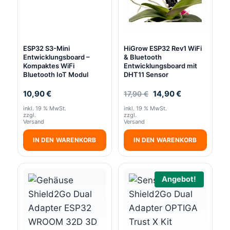
ESP32 S3-Mini
HiGrow ESP32 Rev1 WiFi
Entwicklungsboard –
& Bluetooth
Kompaktes WiFi
Entwicklungsboard mit
Bluetooth IoT Modul
DHT11 Sensor
Ursprünglicher
Aktueller
10,90
€
14,90
€
17,90
€
Preis
Preis
inkl. 19 % MwSt.
inkl. 19 % MwSt.
war:
ist:
zzgl.
zzgl.
17,90 €
14,90 €.
Versand
Versand
IN DEN WARENKORB
IN DEN WARENKORB
Angebot!