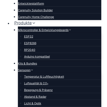
Entwicklerplattform
Carenuity Solution Builder
Carenuity Home Challenge
Produkte
Mikrocontroller & Entwicklungsboards
ESP32
ESP8266
RP2040
Arduino kompatibel
Kits & Bundles
Sensoren
Temperatur & Luftfeuchtigkeit
Luftqualität & CO₂
Bewegung & Präsenz
Abstand & Radar
Licht & Optik