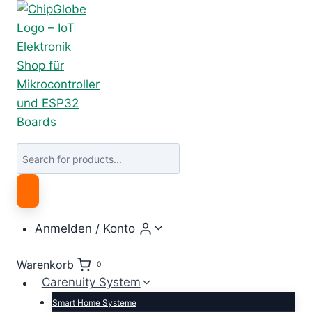
Zum
Inhalt
springen
Products
search
Anmelden / Konto
Warenkorb
0
Carenuity System
Smart Home Systeme