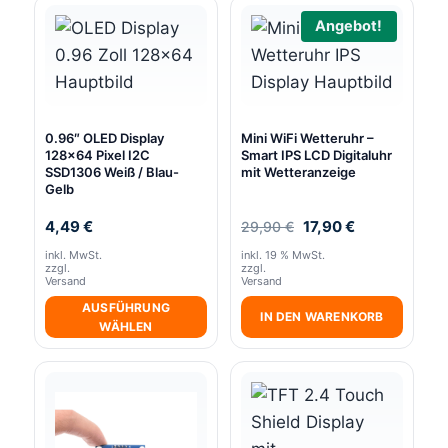
Angebot!
0.96″ OLED Display
Mini WiFi Wetteruhr –
128×64 Pixel I2C
Smart IPS LCD Digitaluhr
SSD1306 Weiß / Blau-
mit Wetteranzeige
Gelb
Ursprünglicher
Aktueller
4,49
€
17,90
€
29,90
€
Preis
Preis
inkl. MwSt.
inkl. 19 % MwSt.
war:
ist:
zzgl.
zzgl.
29,90 €
17,90 €.
Versand
Versand
AUSFÜHRUNG
IN DEN WARENKORB
WÄHLEN
Dieses
Produkt
weist
mehrere