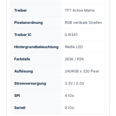
Treiber
TFT Active Matrix
Pixelanordnung
RGB vertikale Streifen
Treiber IC
ILI9341
Hintergrundbeleuchtung
Weiße LED
Farbtiefe
262K / 65K
Auflösung
240RGB x 320 Pixel
Stromversorgung
3.3V / 5.0V
SPI
4 IOs
Seriell
9 IOs