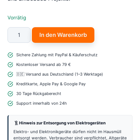
Vorrätig
2.8"
In den Warenkorb
TFT
Touchscreen
Sichere Zahlung mit PayPal & Käuferschutz
Display
Modul
Kostenloser Versand ab 79 €
–
🇩🇪 Versand aus Deutschland (1–3 Werktage)
Leistungsstarkes
Kreditkarte, Apple Pay & Google Pay
ILI9341
30 Tage Rückgaberecht
LCD
Support innerhalb von 24h
mit
Touch
Hinweis zur Entsorgung von Elektrogeräten
Menge
Elektro- und Elektronikgeräte dürfen nicht im Hausmüll
entsorgt werden. Verbraucher sind verpflichtet, Altgeräte