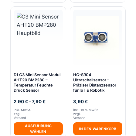
D1 C3 Mini Sensor Modul
HC-SR04
AHT20 BMP280 –
Ultraschallsensor –
Temperatur Feuchte
Präziser Distanzsensor
Druck Sensor
für IoT & Robotik
2,90
€
-
7,90
€
3,90
€
inkl. MwSt.
inkl. 19 % MwSt.
zzgl.
zzgl.
Versand
Versand
AUSFÜHRUNG
IN DEN WARENKORB
WÄHLEN