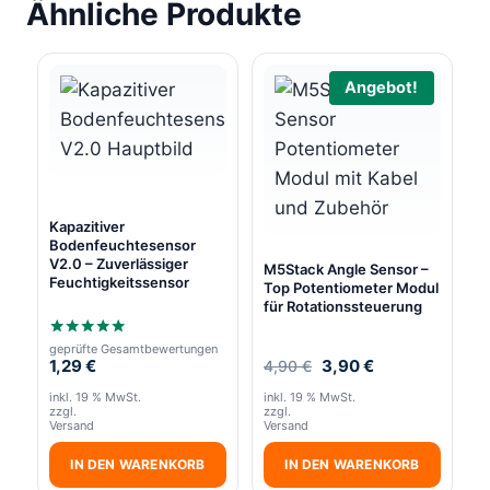
Ähnliche Produkte
Angebot!
Kapazitiver
Bodenfeuchtesensor
V2.0 – Zuverlässiger
M5Stack Angle Sensor –
Feuchtigkeitssensor
Top Potentiometer Modul
für Rotationssteuerung
geprüfte Gesamtbewertungen
Bewertet
Ursprünglicher
Aktueller
1,29
€
3,90
€
4,90
€
mit
5.00
Preis
Preis
von 5
inkl. 19 % MwSt.
inkl. 19 % MwSt.
war:
ist:
zzgl.
zzgl.
4,90 €
3,90 €.
Versand
Versand
IN DEN WARENKORB
IN DEN WARENKORB