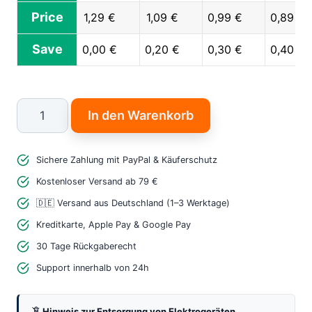
Price
1,29
€
1,09
€
0,99
€
0,89
€
Save
0,00
€
0,20
€
0,30
€
0,40
€
AM312
In den Warenkorb
Mini
PIR
Sichere Zahlung mit PayPal & Käuferschutz
Bewegungsmelder
Modul
Kostenloser Versand ab 79 €
Infrarot
🇩🇪 Versand aus Deutschland (1–3 Werktage)
Sensor
Kreditkarte, Apple Pay & Google Pay
Menge
30 Tage Rückgaberecht
Support innerhalb von 24h
Hinweis zur Entsorgung von Elektrogeräten