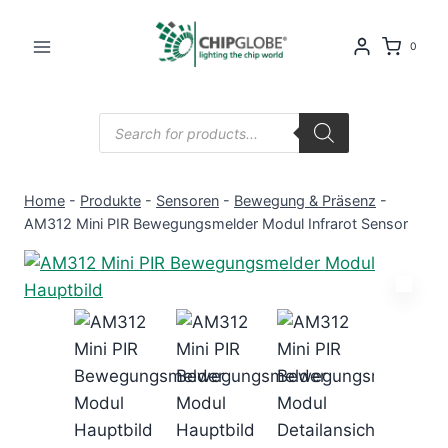
Zum
Inhalt
0
springen
Products
search
Home
-
Produkte
-
Sensoren
-
Bewegung & Präsenz
-
AM312 Mini PIR Bewegungsmelder Modul Infrarot Sensor