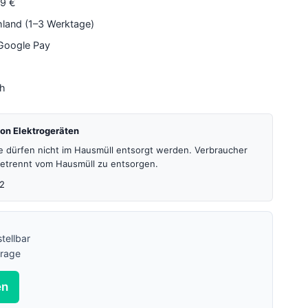
79 €
hland (1–3 Werktage)
 Google Pay
4h
on Elektrogeräten
te dürfen nicht im Hausmüll entsorgt werden. Verbraucher
 getrennt vom Hausmüll zu entsorgen.
2
tellbar
frage
en