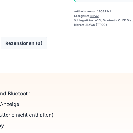
Artikelnummer:
190542-1
Kategorie:
ESP32
Schlagwörter:
WiFi
,
Bluetooth
,
OLED Disp
Marke:
LILYGO (TTGO)
Rezensionen (0)
und Bluetooth
e Anzeige
tterie nicht enthalten)
ay