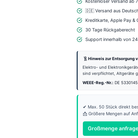
mit
Kostenloser Versand ab 
18650
🇩🇪 Versand aus Deutsc
Batteriehalter
Kreditkarte, Apple Pay &
und
30 Tage Rückgaberecht
0.96"
Support innerhalb von 2
OLED
Display
Hinweis zur Entsorgung v
Menge
Elektro- und Elektronikgerä
sind verpflichtet, Altgeräte
WEEE-Reg.-Nr.:
DE 5330145
✔ Max. 50 Stück direkt bes
📩 Größere Mengen auf An
Großmenge anfrag