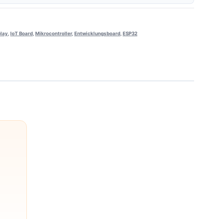
lay
,
IoT Board
,
Mikrocontroller
,
Entwicklungsboard
,
ESP32