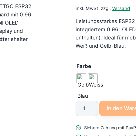
inkl. MwSt.
zzgl.
Versand
Leistungsstarkes ESP32 
integriertem 0.96″ OLED 
enthalten). Ideal für mob
Weiß und Gelb-Blau.
Farbe
ESP32
In den War
WiFi
Bluetooth
Sichere Zahlung mit PayP
Entwicklungsboard