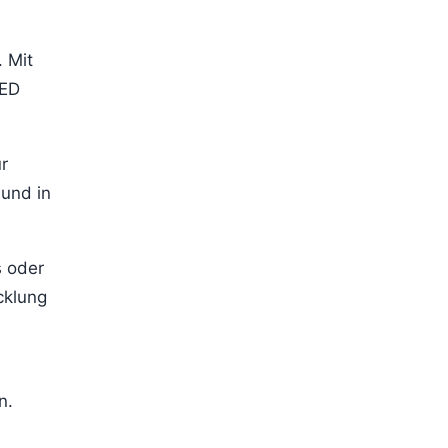
 Mit
LED
r
 und in
s oder
cklung
n.