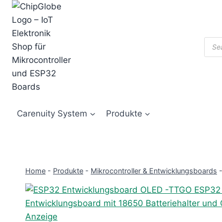
Zum
Inhalt
springen
Prod
sear
Carenuity System
Produkte
Home
-
Produkte
-
Mikrocontroller & Entwicklungsboards