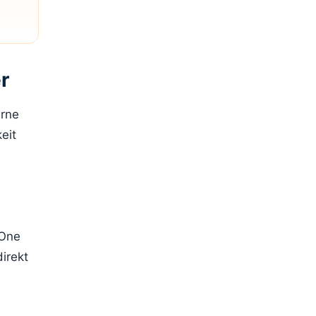
r
erne
eit
-One
irekt