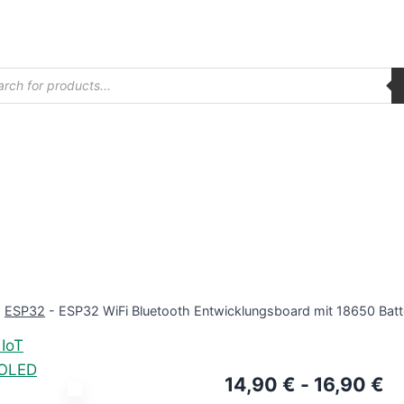
ucts
ch
-
ESP32
-
ESP32 WiFi Bluetooth Entwicklungsboard mit 18650 Batte
14,90
€
-
16,90
€